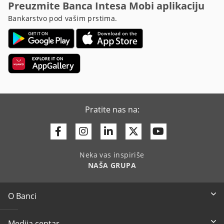
Preuzmite Banca Intesa Mobi aplikaciju
Bankarstvo pod vašim prstima.
Pratite nas na:
Facebook
Instagram
Linkedin
Twitter
Youtube
Neka vas inspiriše
NAŠA GRUPA
O Banci
Medija centar