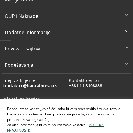
OUP i Naknade
Dodatne informacije
Povezani sajtovi
Podešavanja
Imejl za klijente
Kontakt centar
kontaktcc@bancaintesa.rs
+381 11 3108888
Info tel. za kartice
+381 11 3010160
Banca Intesa koristi „kolačiće“ kako bi vam obezbedila što kvalitetnije
korisničko iskustvo prilikom pretraživanja sajta, kao i prikazivanja
personalizovanog sadržaja.
Za više informacija kliknite na Postavka kolačića. (
POLITIKA
PRIVATNOSTI
)