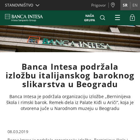
Skiplinks
STANOVNIŠTVO
Prigovor
SR
EN
NAŠA
GRUPA
Banca Intesa podržala
izložbu italijanskog baroknog
slikarstva u Beogradu
Banca Intesa je podržala organizaciju izložbe „Berninijeva
škola i rimski barok. Remek-dela iz Palate Kiđi u Ariči“, koja je
otvorena juče u Narodnom muzeju u Beogradu
08.03.2019
Banca Intesa je podržala organizaciju izložbe „Berninijeva škola i