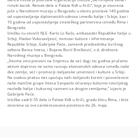
rimski barok. Remek-dela iz Palate Kiđi u Ariči“, koja je otvorena
juče u Narodnom muzeju u Beogradu u okviru proslave 140 godina
od uspostavljanja diplomatskih odnosa između Italije i Srbije, kao i
10 godina od uspostavljanja strateškog partnerstva između Rima i
Beograda.
Izložbu su otvorili NJ.E. Karlo Lo Kašo, ambasador Republike Italije u
Srbiji, Vladan Vukosavljević, ministar kulture i informisanja
Republike Srbije, Gabrijele Paće, zamenik predsednika Izvršnog
odbora Banca Intesa, i Bojana Borić Brešković, v.d. direktora
Narodnog muzeja u Beogradu.
„Veoma smo ponosni na činjenicu da već dugi niz godina pružamo
aktivni doprinos ne samo razvoju ekonomskih odnosa između naše
dve zemlje, već i promociji italijanske umetnosti i kulture u Srbiji.
Na ovakvu praksu nas upućuju naši italijanski koreni i posvećenost
naše matične grupe Intesa Sanpaolo očuvanju kulturno-istorijskog
nasleđa Italije i kulturnoj razmeni sa drugim zemljama,” izjavio je
Gabrijele Paće.
Izložba sadrži 55 dela iz Palate Kiđi u Ariči, gradu blizu Rima, i biće
otvorena za sve zainteresovane posetioce do 26. maja.