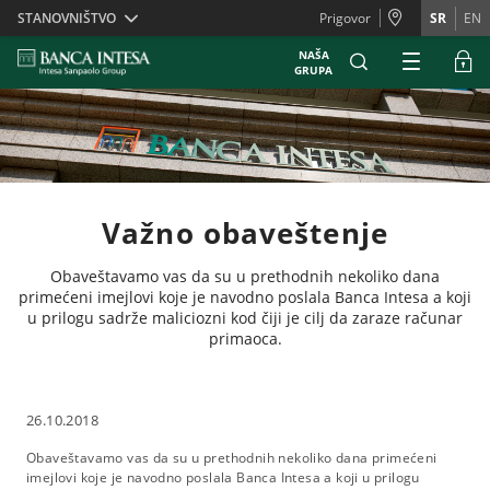
Skiplinks
STANOVNIŠTVO
Prigovor
SR
EN
NAŠA
GRUPA
Važno obaveštenje
Obaveštavamo vas da su u prethodnih nekoliko dana
primećeni imejlovi koje je navodno poslala Banca Intesa a koji
u prilogu sadrže maliciozni kod čiji je cilj da zaraze računar
primaoca.
26.10.2018
Obaveštavamo vas da su u prethodnih nekoliko dana primećeni
imejlovi koje je navodno poslala Banca Intesa a koji u prilogu