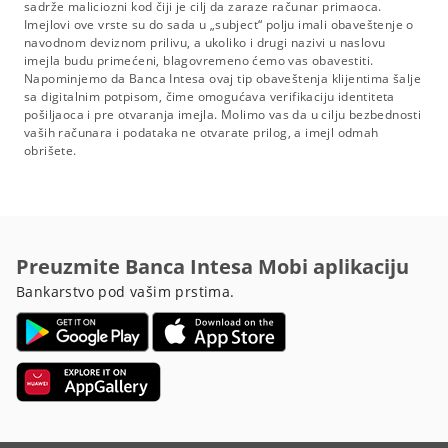
sadrže maliciozni kod čiji je cilj da zaraze računar primaoca.
Imejlovi ove vrste su do sada u „subject“ polju imali obaveštenje o
navodnom deviznom prilivu, a ukoliko i drugi nazivi u naslovu
imejla budu primećeni, blagovremeno ćemo vas obavestiti.
Napominjemo da Banca Intesa ovaj tip obaveštenja klijentima šalje
sa digitalnim potpisom, čime omogućava verifikaciju identiteta
pošiljaoca i pre otvaranja imejla. Molimo vas da u cilju bezbednosti
vaših računara i podataka ne otvarate prilog, a imejl odmah
obrišete.
Preuzmite Banca Intesa Mobi aplikaciju
Bankarstvo pod vašim prstima.