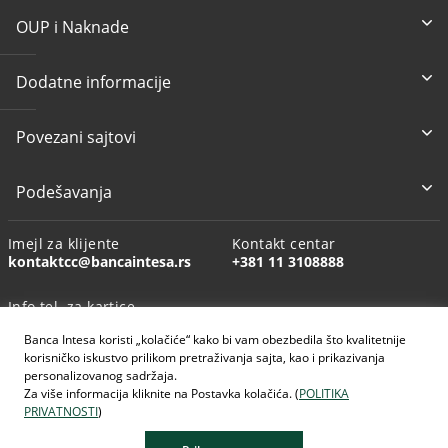
OUP i Naknade
Dodatne informacije
Povezani sajtovi
Podešavanja
Imejl za klijente
Kontakt centar
kontaktcc@bancaintesa.rs
+381 11 3108888
Info tel. za kartice
+381 11 3010160
Banca Intesa koristi „kolačiće“ kako bi vam obezbedila što kvalitetnije
korisničko iskustvo prilikom pretraživanja sajta, kao i prikazivanja
personalizovanog sadržaja.
Za više informacija kliknite na Postavka kolačića. (
POLITIKA
PRIVATNOSTI
)
AI generisane slike