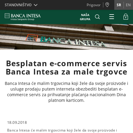
Skiplinks
STANOVNIŠTVO
Prigovor
SR
EN
NAŠA
GRUPA
Besplatan e-commerce servis
Banca Intesa za male trgovce
Banca Intesa će malim trgovcima koji žele da svoje proizvode i
usluge prodaju putem interneta obezbediti besplatan e-
commerce servis za prihvatanje plaćanja nacionalnom Dina
platnom karticom.
18.09.2018
Banca Intesa će malim trgovcima koji žele da svoje proizvode i