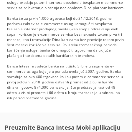
usluge prodaju putem interneta obezbediti besplatan e-commerce
servis za prihvatanje plaćanja nacionalnom Dina platnom karticom.
Banka će za prvih 1.000 trgovaca koji do 31.12.2018. godine
podnesu zahtev za e-commerce uslugu omogućiti besplatno
kreiranje internet prodajnog mesta (web shop), održavanje web
šopa i korišćenje e-commerce servisa bez naknade tokom prva tri
meseca, kao i transakcije Dina karticama bez provizije tokom prvih
šest meseci korišćenja servisa. Po isteku tromesečnog perioda
korišćenja usluge, banka će omogućiti trgovcima da uključe
plaćanja i karticama ostalih kartičarskih brendova.
Banca Intesa je vodeća banka na tržištu Srbije u segmentu e-
commerce usluga koje je u ponudu uvela još 2007. godine. Banka
sarađuje sa oko 400 trgovaca koji su putem e-commerce servisa u
prvoj polovini 2018. godine ostvarili promet od 3,63 milijarde
dinara i gotovo 874.000 transakcija, što predstavlja rast od 48
odsto u visini prometa i 66 odsto u broju transakcija u odnosu na
isti period prethodne godine.
Preuzmite Banca Intesa Mobi aplikaciju