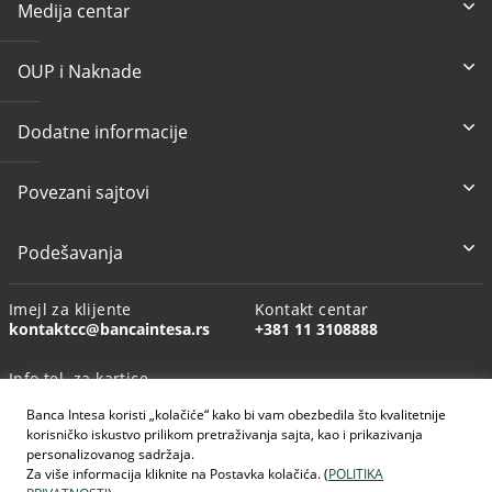
Medija centar
OUP i Naknade
Dodatne informacije
Povezani sajtovi
Podešavanja
Imejl za klijente
Kontakt centar
kontaktcc@bancaintesa.rs
+381 11 3108888
Info tel. za kartice
+381 11 3010160
Banca Intesa koristi „kolačiće“ kako bi vam obezbedila što kvalitetnije
korisničko iskustvo prilikom pretraživanja sajta, kao i prikazivanja
personalizovanog sadržaja.
Za više informacija kliknite na Postavka kolačića. (
POLITIKA