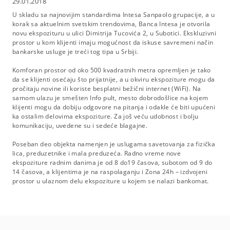
29.01.2018
U skladu sa najnovijim standardima Intesa Sanpaolo grupacije, a u
korak sa aktuelnim svetskim trendovima, Banca Intesa je otvorila
novu ekspozituru u ulici Dimitrija Tucovića 2, u Subotici. Ekskluzivni
prostor u kom klijenti imaju mogućnost da iskuse savremeni način
bankarske usluge je treći tog tipa u Srbiji.
Komforan prostor od oko 500 kvadratnih metra opremljen je tako
da se klijenti osećaju što prijatnije, a u okviru ekspoziture mogu da
pročitaju novine ili koriste besplatni bežični internet (WiFi). Na
samom ulazu je smešten Info pult, mesto dobrodošlice na kojem
klijenti mogu da dobiju odgovore na pitanja i odakle će biti upućeni
ka ostalim delovima ekspoziture. Za još veću udobnost i bolju
komunikaciju, uvedene su i sedeće blagajne.
Poseban deo objekta namenjen je uslugama savetovanja za fizička
lica, preduzetnike i mala preduzeća. Radno vreme nove
ekspoziture radnim danima je od 8 do19 časova, subotom od 9 do
14 časova, a klijentima je na raspolaganju i Zona 24h – izdvojeni
prostor u ulaznom delu ekspoziture u kojem se nalazi bankomat.