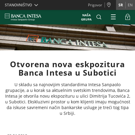
Skiplinks
STANOVNIŠTVO
Prigovor
SR
EN
NAŠA
GRUPA
Otvorena nova eskpozitura
Banca Intesa u Subotici
U skladu sa najnovijim standardima Intesa Sanpaolo
grupacije, a u korak sa aktuelnim svetskim trendovima, Banca
Intesa je otvorila novu ekspozituru u ulici Dimitrija Tucovića 2,
u Subotici. Ekskluzivni prostor u kom klijenti imaju mogućnost
da iskuse savremeni način bankarske usluge je treći tog tipa
u Srbiji.