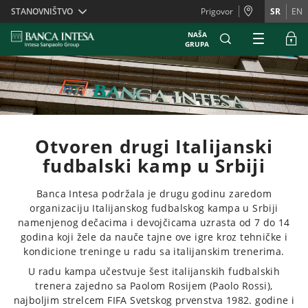
Skiplinks
STANOVNIŠTVO
Prigovor
SR
EN
NAŠA
GRUPA
Otvoren drugi Italijanski
fudbalski kamp u Srbiji
Banca Intesa podržala je drugu godinu zaredom
organizaciju Italijanskog fudbalskog kampa u Srbiji
namenjenog dečacima i devojčicama uzrasta od 7 do 14
godina koji žele da nauče tajne ove igre kroz tehničke i
kondicione treninge u radu sa italijanskim trenerima.
U radu kampa učestvuje šest italijanskih fudbalskih
trenera zajedno sa Paolom Rosijem (Paolo Rossi),
najboljim strelcem FIFA Svetskog prvenstva 1982. godine i