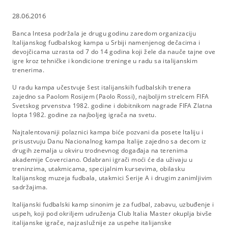
28.06.2016
Banca Intesa podržala je drugu godinu zaredom organizaciju
Italijanskog fudbalskog kampa u Srbiji namenjenog dečacima i
devojčicama uzrasta od 7 do 14 godina koji žele da nauče tajne ove
igre kroz tehničke i kondicione treninge u radu sa italijanskim
trenerima.
U radu kampa učestvuje šest italijanskih fudbalskih trenera
zajedno sa Paolom Rosijem (Paolo Rossi), najboljim strelcem FIFA
Svetskog prvenstva 1982. godine i dobitnikom nagrade FIFA Zlatna
lopta 1982. godine za najboljeg igrača na svetu.
Najtalentovaniji polaznici kampa biće pozvani da posete Italiju i
prisustvuju Danu Nacionalnog kampa Italije zajedno sa decom iz
drugih zemalja u okviru trodnevnog događaja na terenima
akademije Coverciano. Odabrani igrači moći će da uživaju u
treninzima, utakmicama, specijalnim kursevima, obilasku
Italijanskog muzeja fudbala, utakmici Serije A i drugim zanimljivim
sadržajima.
Italijanski fudbalski kamp
sinonim je za fudbal, zabavu, uzbuđenje i
uspeh, koji pod okriljem udruženja Club Italia Master okuplja bivše
italijanske igrače, najzaslužnije za uspehe italijanske