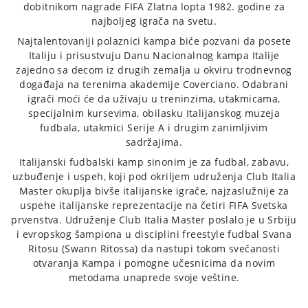
dobitnikom nagrade FIFA Zlatna lopta 1982. godine za
najboljeg igrača na svetu.
Najtalentovaniji polaznici kampa biće pozvani da posete
Italiju i prisustvuju Danu Nacionalnog kampa Italije
zajedno sa decom iz drugih zemalja u okviru trodnevnog
događaja na terenima akademije Coverciano. Odabrani
igrači moći će da uživaju u treninzima, utakmicama,
specijalnim kursevima, obilasku Italijanskog muzeja
fudbala, utakmici Serije A i drugim zanimljivim
sadržajima.
Italijanski fudbalski kamp
sinonim je za fudbal, zabavu,
uzbuđenje i uspeh, koji pod okriljem udruženja Club Italia
Master okuplja bivše italijanske igrače, najzaslužnije za
uspehe italijanske reprezentacije na četiri FIFA Svetska
prvenstva.
Udruženje Club Italia Master poslalo je u Srbiju
i evropskog šampiona u disciplini freestyle fudbal Svana
Ritosu (Swann Ritossa) da nastupi tokom svečanosti
otvaranja Kampa i pomogne učesnicima da novim
metodama unaprede svoje veštine.