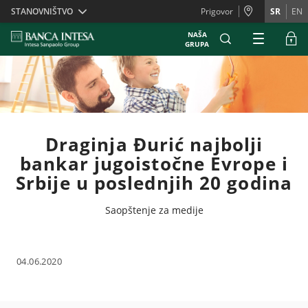
Skiplinks
STANOVNIŠTVO
Prigovor
SR
EN
NAŠA
GRUPA
Draginja Đurić najbolji
bankar jugoistočne Evrope i
Srbije u poslednjih 20 godina
Saopštenje za medije
04.06.2020