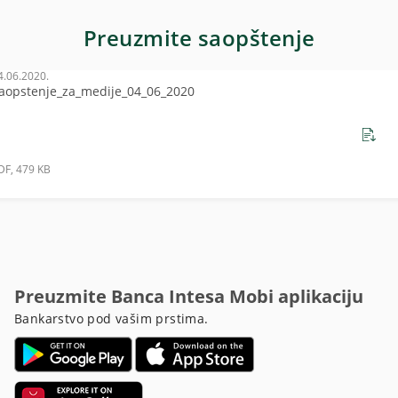
Preuzmite saopštenje
4.06.2020.
aopstenje_za_medije_04_06_2020
DF, 479 KB
Preuzmite Banca Intesa Mobi aplikaciju
Bankarstvo pod vašim prstima.