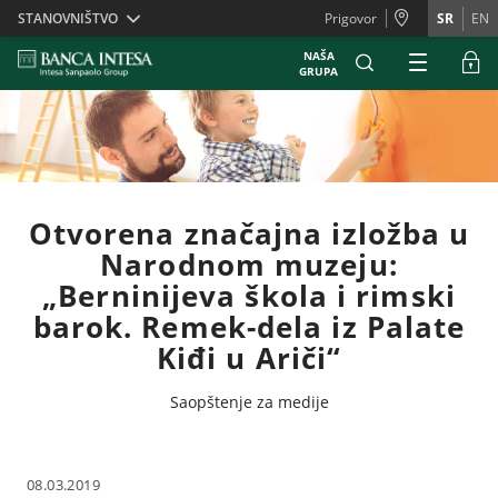
Skiplinks
STANOVNIŠTVO
Prigovor
SR
EN
NAŠA
GRUPA
Otvorena značajna izložba u
Narodnom muzeju:
„Berninijeva škola i rimski
barok. Remek-dela iz Palate
Kiđi u Ariči“
Saopštenje za medije
08.03.2019