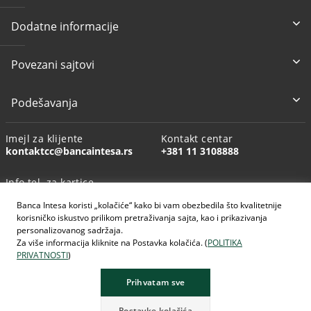
Dodatne informacije
Povezani sajtovi
Podešavanja
Imejl za klijente
Kontakt centar
kontaktcc@bancaintesa.rs
+381 11 3108888
Info tel. za kartice
+381 11 3010160
Banca Intesa koristi „kolačiće“ kako bi vam obezbedila što kvalitetnije
korisničko iskustvo prilikom pretraživanja sajta, kao i prikazivanja
personalizovanog sadržaja.
Za više informacija kliknite na Postavka kolačića. (
POLITIKA
PRIVATNOSTI
)
AI generisane slike
Prihvatam sve
Postavke kolačića