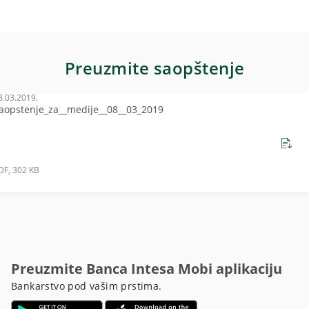
Preuzmite saopštenje
8.03.2019.
aopstenje_za__medije__08__03_2019
DF, 302 KB
Preuzmite Banca Intesa Mobi aplikaciju
Bankarstvo pod vašim prstima.