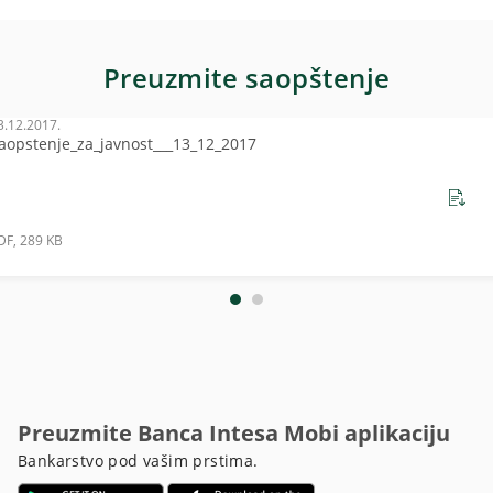
Preuzmite saopštenje
3.12.2017.
aopstenje_za_javnost___13_12_2017
DF, 289 KB
Preuzmite Banca Intesa Mobi aplikaciju
Bankarstvo pod vašim prstima.