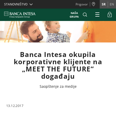
Skiplinks
STANOVNIŠTVO
Prigovor
SR
EN
NAŠA
GRUPA
Banca Intesa okupila
korporativne klijente na
„MEET THE FUTURE“
događaju
Saopštenje za medije
13.12.2017