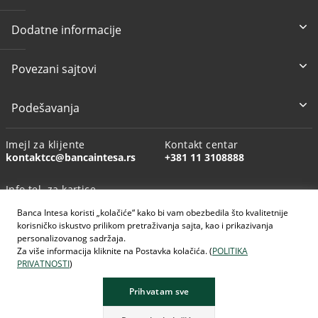
Dodatne informacije
Povezani sajtovi
Podešavanja
Imejl za klijente
Kontakt centar
kontaktcc@bancaintesa.rs
+381 11 3108888
Info tel. za kartice
+381 11 3010160
Banca Intesa koristi „kolačiće“ kako bi vam obezbedila što kvalitetnije
korisničko iskustvo prilikom pretraživanja sajta, kao i prikazivanja
personalizovanog sadržaja.
Za više informacija kliknite na Postavka kolačića. (
POLITIKA
PRIVATNOSTI
)
AI generisane slike
Prihvatam sve