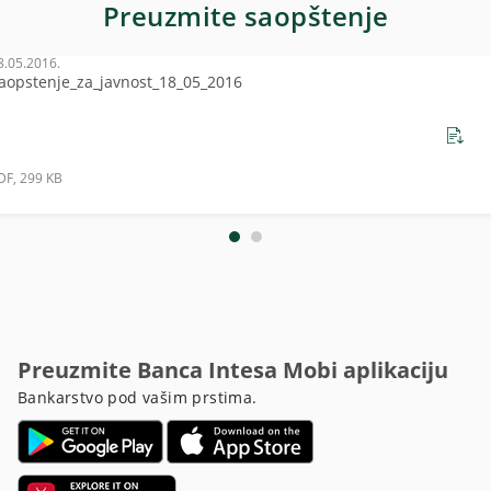
Preuzmite saopštenje
8.05.2016.
aopstenje_za_javnost_18_05_2016
DF, 299 KB
Preuzmite Banca Intesa Mobi aplikaciju
Bankarstvo pod vašim prstima.