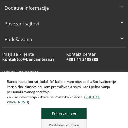
Dodatne informacije
Povezani sajtovi
Podešavanja
Imejl za klijente
Kontakt centar
kontaktcc@bancaintesa.rs
+381 11 3108888
Info tel. za kartice
+381 11 3010160
Banca Intesa koristi „kolačiće“ kako bi vam obezbedila što kvalitetnije
korisničko iskustvo prilikom pretraživanja sajta, kao i prikazivanja
personalizovanog sadržaja.
Za više informacija kliknite na Postavka kolačića. (
POLITIKA
PRIVATNOSTI
)
AI generisane slike
Prihvatam sve
Postavke kolačića