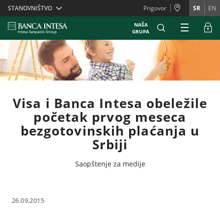
Skiplinks
STANOVNIŠTVO
Prigovor
SR
EN
NAŠA
GRUPA
Visa i Banca Intesa obeležile
početak prvog meseca
bezgotovinskih plaćanja u
Srbiji
Saopštenje za medije
26.09.2015