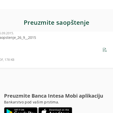
Preuzmite saopštenje
6.09.2015.
aopstenje_26_9__2015
DF, 178 KB
Preuzmite Banca Intesa Mobi aplikaciju
Bankarstvo pod vašim prstima.