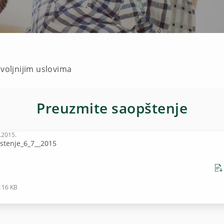
ovoljnijim uslovima
Preuzmite saopštenje
.2015.
stenje_6_7__2015
116 KB