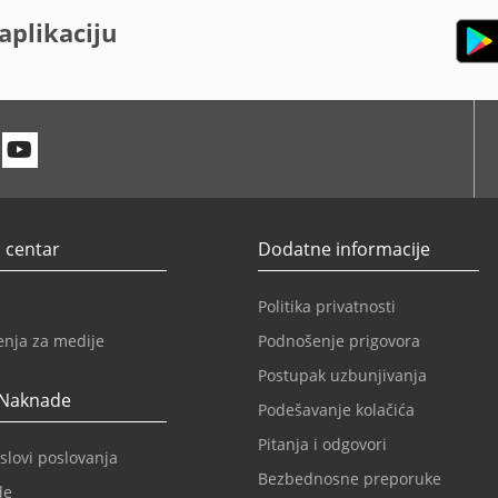
aplikaciju
n
itter
Youtube
 centar
Dodatne informacije
Politika privatnosti
enja za medije
Podnošenje prigovora
Postupak uzbunjivanja
 Naknade
Podešavanje kolačića
Pitanja i odgovori
slovi poslovanja
Bezbednosne preporuke
de