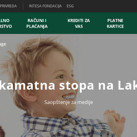
PRIVREDA
INTESA FONDACIJA
ESG
ALNO
RAČUNI I
KREDITI ZA
PLATNE
RSTVO
PLAĆANJA
VAS
KARTICE
age
 kamatna stopa na Lak
Saopštenje za medije