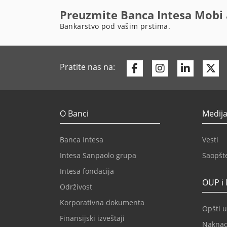
Preuzmite Banca Intesa Mobi 
Bankarstvo pod vašim prstima.
Facebook
Instagram
Linkedi
Tw
Pratite nas na:
O Banci
Medija
Banca Intesa
Vesti
Intesa Sanpaolo grupa
Saopšt
Intesa fondacija
OUP i
Održivost
Korporativna dokumenta
Opšti u
Finansijski izveštaji
Nakna