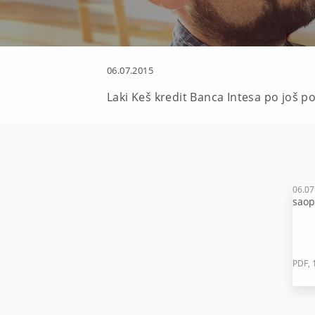
06.07.2015
Laki Keš kredit Banca Intesa po još p
06.07
saop
PDF, 