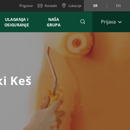
Prigovor
Kontakt
Lokacije
SR
EN
ULAGANJA I
NAŠA
Prijava
OSIGURANJE
GRUPA
i Keš