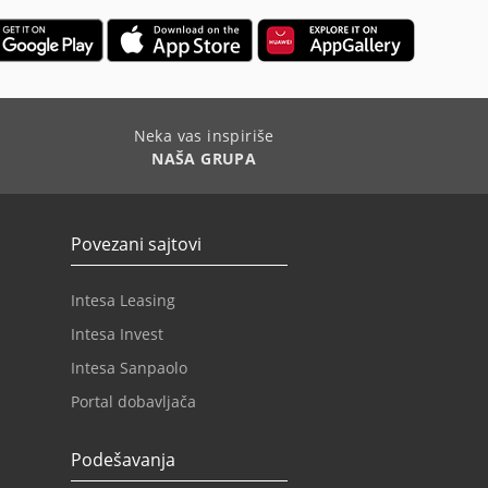
Neka vas inspiriše
NAŠA GRUPA
Povezani sajtovi
Intesa Leasing
Intesa Invest
Intesa Sanpaolo
Portal dobavljača
Podešavanja