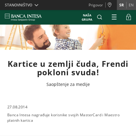
Skiplinks
STANOVNIŠTVO
Prigovor
SR
EN
NAŠA
GRUPA
Kartice u zemlji čuda, Frendi
pokloni svuda!
Saopštenje za medije
27.08.2014
Banca Intesa nagrađuje korisnike svojih MasterCard i Maestro
platnih kartica