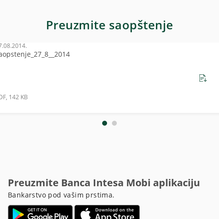
Preuzmite saopštenje
7.08.2014.
aopstenje_27_8__2014
DF, 142 KB
Preuzmite Banca Intesa Mobi aplikaciju
Bankarstvo pod vašim prstima.