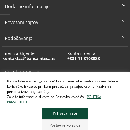
Dodatne informacije
Povezani sajtovi
Podešavanja
Imejl za klijente
Kontakt centar
kontaktcc@bancaintesa.rs
+381 11 3108888
Info tel. za kartice
+381 11 3010160
Banca Intesa koristi „kolačiće“ kako bi vam obezbedila što kvalitetnije
korisničko iskustvo prilikom pretraživanja sajta, kao i prikazivanja
personalizovanog sadržaja.
Za više informacija kliknite na Postavka kolačića. (
POLITIKA
PRIVATNOSTI
)
AI generisane slike
Prihvatam sve
Postavke kolačića