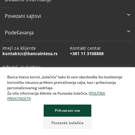
Povezani sajtovi
Podešavanja
Imejl za klijente
Kontakt centar
kontaktcc@bancaintesa.rs
+381 11 3108888
Info tel. za kartice
+381 11 3010160
Banca Intesa koristi „kolačiće“ kako bi vam obezbedila što kvalitetnije
korisničko iskustvo prilikom pretraživanja sajta, kao i prikazivanja
personalizovanog sadržaja.
Za više informacija kliknite na Postavka kolačića. (
POLITIKA
PRIVATNOSTI
)
AI generisane slike
Prihvatam sve
Postavke kolačića