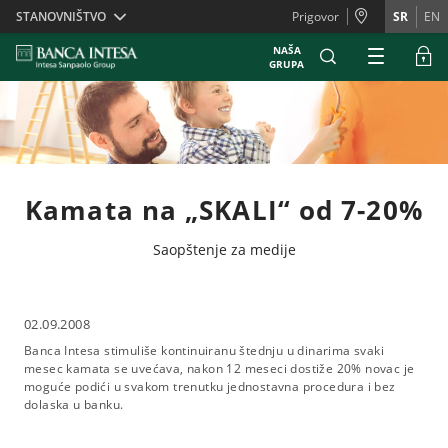
Skiplinks
STANOVNIŠTVO
Prigovor
SR
EN
NAŠA
GRUPA
Kamata na „SKALI“ od 7-20%
Saopštenje za medije
02.09.2008
Banca Intesa stimuliše kontinuiranu štednju u dinarima svaki
mesec kamata se uvećava, nakon 12 meseci dostiže 20% novac je
moguće podići u svakom trenutku jednostavna procedura i bez
dolaska u banku.