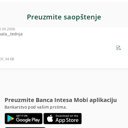
Preuzmite saopštenje
2.09.2008.
kala__tednja
DF, 94 KB
Preuzmite Banca Intesa Mobi aplikaciju
Bankarstvo pod vašim prstima.