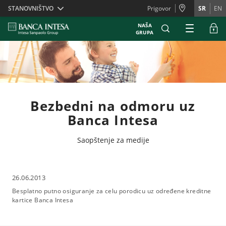
Skiplinks
STANOVNIŠTVO
Prigovor
SR
EN
NAŠA
GRUPA
Bezbedni na odmoru uz
Banca Intesa
Saopštenje za medije
26.06.2013
Besplatno putno osiguranje za celu porodicu uz određene kreditne
kartice Banca Intesa