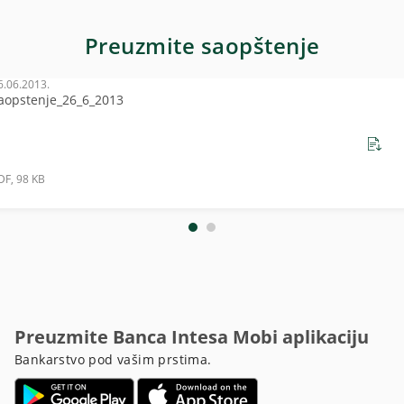
Preuzmite saopštenje
6.06.2013.
aopstenje_26_6_2013
DF, 98 KB
Preuzmite Banca Intesa Mobi aplikaciju
Bankarstvo pod vašim prstima.