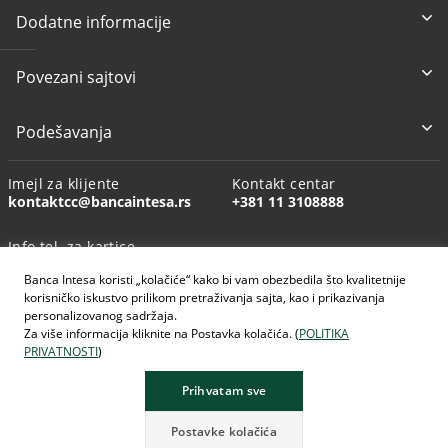
Dodatne informacije
Povezani sajtovi
Podešavanja
Imejl za klijente
Kontakt centar
kontaktcc@bancaintesa.rs
+381 11 3108888
Info tel. za kartice
+381 11 3010160
Banca Intesa koristi „kolačiće“ kako bi vam obezbedila što kvalitetnije
korisničko iskustvo prilikom pretraživanja sajta, kao i prikazivanja
personalizovanog sadržaja.
Za više informacija kliknite na Postavka kolačića. (
POLITIKA
PRIVATNOSTI
)
AI generisane slike
Prihvatam sve
Postavke kolačića