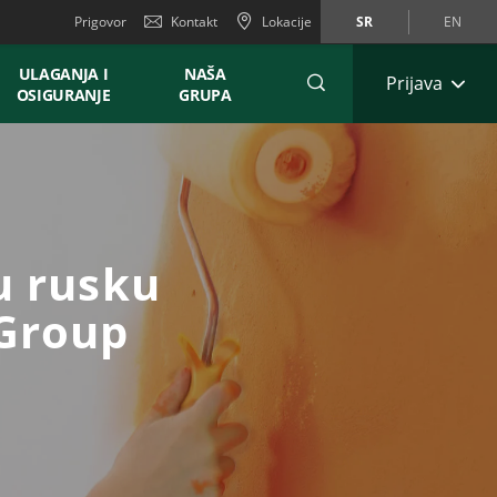
Prigovor
Kontakt
Lokacije
SR
EN
ULAGANJA I
NAŠA
Prijava
OSIGURANJE
GRUPA
u rusku
 Group