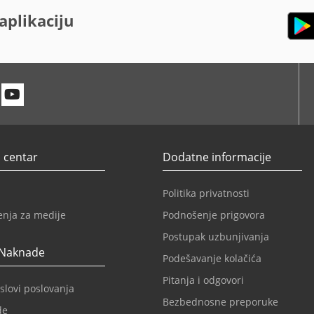
aplikaciju
n
itter
Youtube
 centar
Dodatne informacije
Politika privatnosti
enja za medije
Podnošenje prigovora
Postupak uzbunjivanja
 Naknade
Podešavanje kolačića
Pitanja i odgovori
slovi poslovanja
Bezbednosne preporuke
de