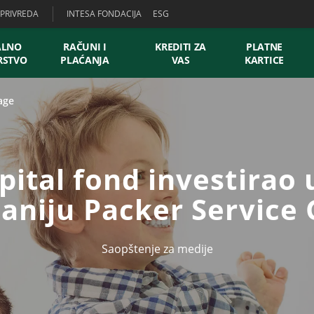
PRIVREDA
INTESA FONDACIJA
ESG
ALNO
RAČUNI I
KREDITI ZA
PLATNE
RSTVO
PLAĆANJA
VAS
KARTICE
age
pital fond investirao 
niju Packer Service
Saopštenje za medije