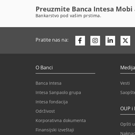
Preuzmite Banca Intesa Mobi 
Bankarstvo pod vašim prstima.
Facebook
Instagram
Linkedi
Tw
Pratite nas na:
O Banci
Medija
Banca Intesa
Vesti
Intesa Sanpaolo grupa
Saopšt
Intesa fondacija
OUP i
Održivost
Korporativna dokumenta
Opšti u
Finansijski izveštaji
Nakna