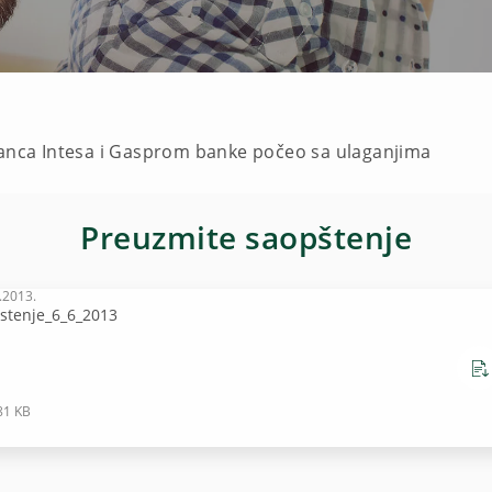
Banca Intesa i Gasprom banke počeo sa ulaganjima
Preuzmite saopštenje
.2013.
stenje_6_6_2013
81 KB