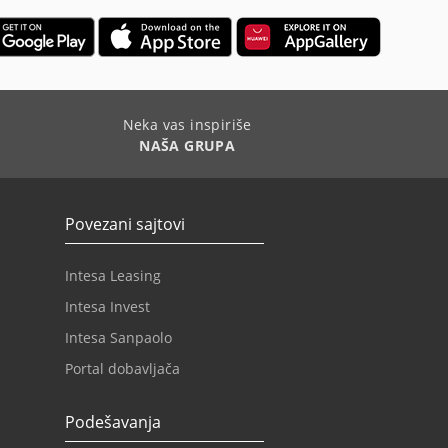
Neka vas inspiriše
NAŠA GRUPA
Povezani sajtovi
Intesa Leasing
Intesa Invest
Intesa Sanpaolo
Portal dobavljača
Podešavanja