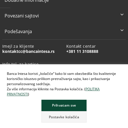
Povezani sajtovi
Podešavanja
Imejl za klijente
Kontakt centar
kontaktcc@bancaintesa.rs
+381 11 3108888
Info tel. za kartice
+381 11 3010160
Banca Intesa koristi „kolačiće“ kako bi vam obezbedila što kvalitetnije
korisničko iskustvo prilikom pretraživanja sajta, kao i prikazivanja
personalizovanog sadržaja.
Za više informacija kliknite na Postavka kolačića. (
POLITIKA
PRIVATNOSTI
)
AI generisane slike
Prihvatam sve
Postavke kolačića