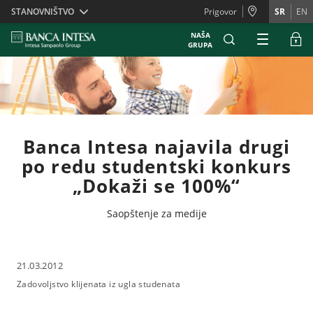
Skiplinks
STANOVNIŠTVO
Prigovor
SR
EN
NAŠA
GRUPA
Banca Intesa najavila drugi
po redu studentski konkurs
„Dokaži se 100%“
Saopštenje za medije
21.03.2012
Zadovoljstvo klijenata iz ugla studenata