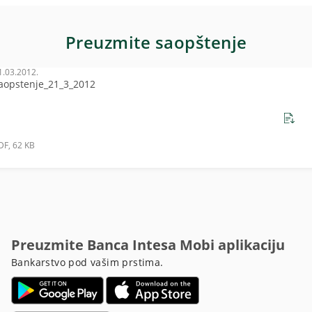
Preuzmite saopštenje
1.03.2012.
aopstenje_21_3_2012
DF, 62 KB
Preuzmite Banca Intesa Mobi aplikaciju
Bankarstvo pod vašim prstima.