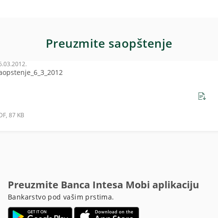
Preuzmite saopštenje
6.03.2012.
aopstenje_6_3_2012
DF, 87 KB
Preuzmite Banca Intesa Mobi aplikaciju
Bankarstvo pod vašim prstima.