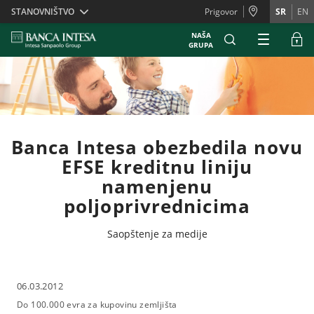
Skiplinks
STANOVNIŠTVO
Prigovor
SR
EN
NAŠA
GRUPA
Banca Intesa obezbedila novu
EFSE kreditnu liniju
namenjenu
poljoprivrednicima
Saopštenje za medije
06.03.2012
Do 100.000 evra za kupovinu zemljišta