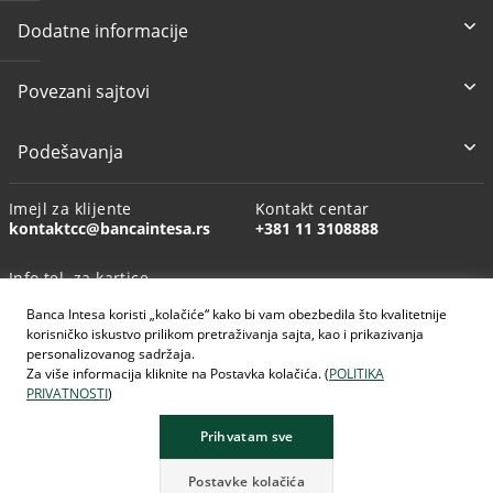
Dodatne informacije
Povezani sajtovi
Podešavanja
Imejl za klijente
Kontakt centar
kontaktcc@bancaintesa.rs
+381 11 3108888
Info tel. za kartice
+381 11 3010160
Banca Intesa koristi „kolačiće“ kako bi vam obezbedila što kvalitetnije
korisničko iskustvo prilikom pretraživanja sajta, kao i prikazivanja
personalizovanog sadržaja.
Za više informacija kliknite na Postavka kolačića. (
POLITIKA
PRIVATNOSTI
)
AI generisane slike
Prihvatam sve
Postavke kolačića