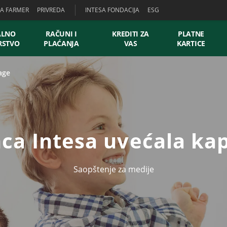
SA FARMER
PRIVREDA
INTESA FONDACIJA
ESG
ALNO
RAČUNI I
KREDITI ZA
PLATNE
RSTVO
PLAĆANJA
VAS
KARTICE
age
ca Intesa uvećala kap
Saopštenje za medije