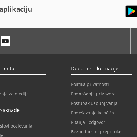
aplikaciju
n
itter
Youtube
 centar
Dodatne informacije
Politika privatnosti
enja za medije
Podnošenje prigovora
Postupak uzbunjivanja
 Naknade
Podešavanje kolačića
Pitanja i odgovori
slovi poslovanja
Bezbednosne preporuke
de