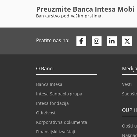
Preuzmite Banca Intesa Mobi 
Bankarstvo pod vašim prstima.
Facebook
Instagram
Linkedi
Tw
Pratite nas na:
O Banci
Medija
Banca Intesa
Vesti
Intesa Sanpaolo grupa
Saopšt
Intesa fondacija
OUP i
Održivost
Korporativna dokumenta
Opšti u
Finansijski izveštaji
Nakna