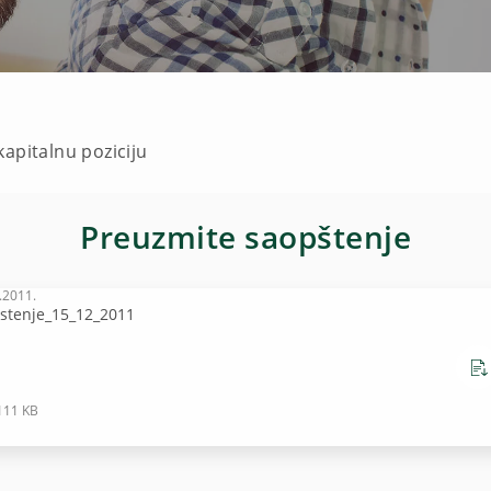
apitalnu poziciju
Preuzmite saopštenje
.2011.
stenje_15_12_2011
111 KB