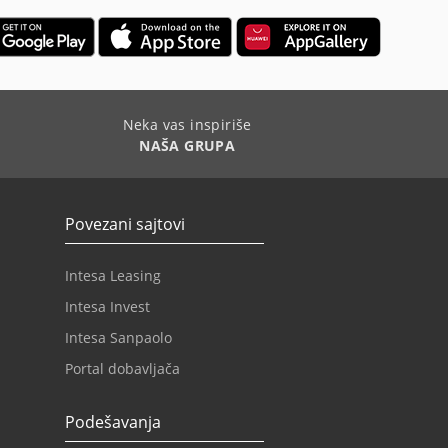
Neka vas inspiriše
NAŠA GRUPA
Povezani sajtovi
Intesa Leasing
Intesa Invest
Intesa Sanpaolo
Portal dobavljača
Podešavanja