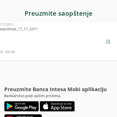
Preuzmite saopštenje
7.11.2011.
aopstenje_17_11_2011
DF, 106 KB
Preuzmite Banca Intesa Mobi aplikaciju
Bankarstvo pod vašim prstima.