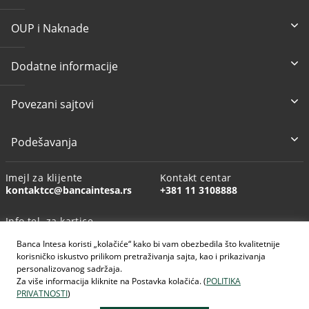
OUP i Naknade
Dodatne informacije
Povezani sajtovi
Podešavanja
Imejl za klijente
Kontakt centar
kontaktcc@bancaintesa.rs
+381 11 3108888
Info tel. za kartice
+381 11 3010160
Banca Intesa koristi „kolačiće“ kako bi vam obezbedila što kvalitetnije
korisničko iskustvo prilikom pretraživanja sajta, kao i prikazivanja
personalizovanog sadržaja.
Za više informacija kliknite na Postavka kolačića. (
POLITIKA
PRIVATNOSTI
)