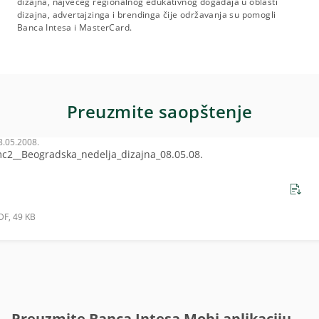
dizajna, najvećeg regionalnog edukativnog događaja u oblasti
dizajna, advertajzinga i brendinga čije održavanja su pomogli
Banca Intesa i MasterCard.
Preuzmite saopštenje
8.05.2008.
c2__Beogradska_nedelja_dizajna_08.05.08.
DF, 49 KB
Preuzmite Banca Intesa Mobi aplikaciju