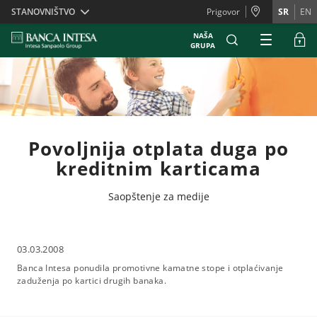
Skiplinks
STANOVNIŠTVO
Prigovor
SR
EN
NAŠA
GRUPA
Povoljnija otplata duga po
kreditnim karticama
Saopštenje za medije
03.03.2008
Banca Intesa ponudila promotivne kamatne stope i otplaćivanje
zaduženja po kartici drugih banaka.