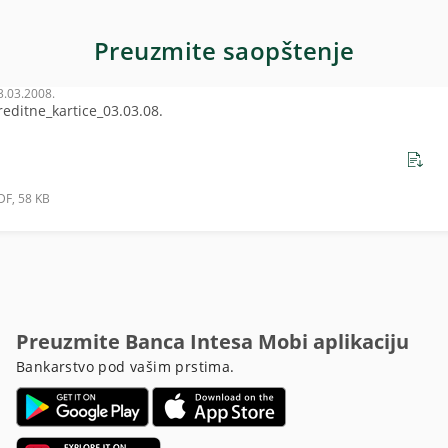
Preuzmite saopštenje
3.03.2008.
reditne_kartice_03.03.08.
DF, 58 KB
Preuzmite Banca Intesa Mobi aplikaciju
Bankarstvo pod vašim prstima.