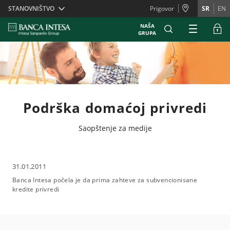
Skiplinks
STANOVNIŠTVO
Prigovor
SR
EN
NAŠA
GRUPA
Podrška domaćoj privredi
Saopštenje za medije
31.01.2011
Banca Intesa počela je da prima zahteve za subvencionisane
kredite privredi