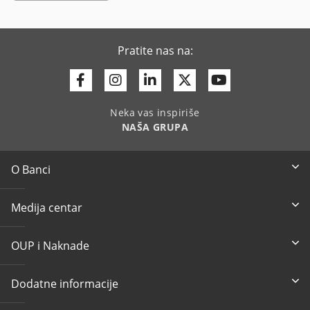
Pratite nas na:
Facebook
Instagram
Linkedin
Twitter
Youtube
Neka vas inspiriše
NAŠA GRUPA
O Banci
Medija centar
OUP i Naknade
Dodatne informacije