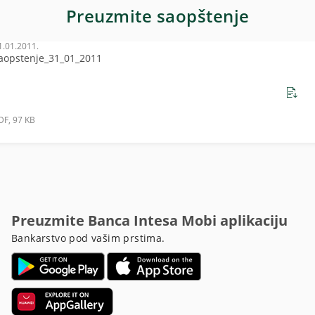
Preuzmite saopštenje
1.01.2011.
aopstenje_31_01_2011
DF, 97 KB
Preuzmite Banca Intesa Mobi aplikaciju
Bankarstvo pod vašim prstima.