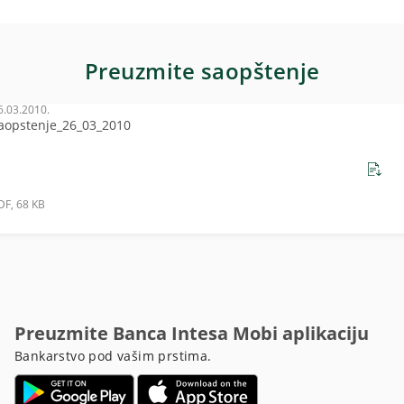
Preuzmite saopštenje
6.03.2010.
aopstenje_26_03_2010
DF, 68 KB
Preuzmite Banca Intesa Mobi aplikaciju
Bankarstvo pod vašim prstima.