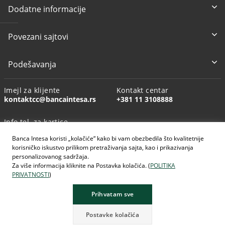
Dodatne informacije
Povezani sajtovi
Podešavanja
Imejl za klijente
Kontakt centar
kontaktcc@bancaintesa.rs
+381 11 3108888
Info tel. za kartice
+381 11 3010160
Banca Intesa koristi „kolačiće“ kako bi vam obezbedila što kvalitetnije
korisničko iskustvo prilikom pretraživanja sajta, kao i prikazivanja
personalizovanog sadržaja.
Za više informacija kliknite na Postavka kolačića. (
POLITIKA
PRIVATNOSTI
)
AI generisane slike
Prihvatam sve
Postavke kolačića