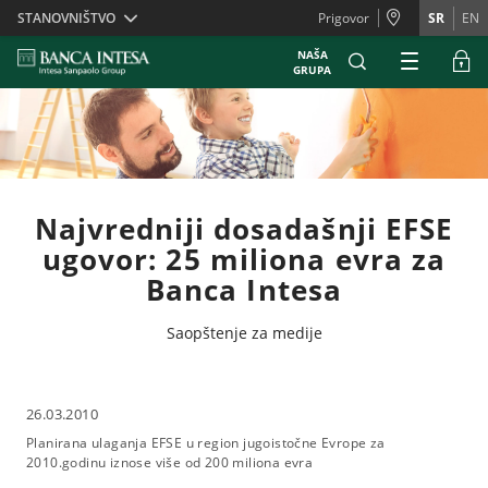
Skiplinks
STANOVNIŠTVO
Prigovor
SR
EN
NAŠA
GRUPA
Najvredniji dosadašnji EFSE
ugovor: 25 miliona evra za
Banca Intesa
Saopštenje za medije
26.03.2010
Planirana ulaganja EFSE u region jugoistočne Evrope za
2010.godinu iznose više od 200 miliona evra