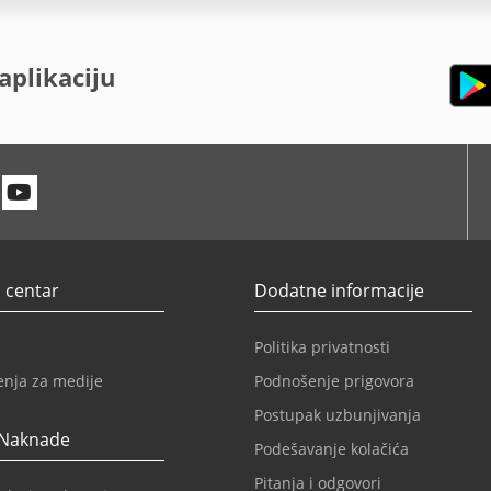
aplikaciju
n
itter
Youtube
 centar
Dodatne informacije
Politika privatnosti
enja za medije
Podnošenje prigovora
Postupak uzbunjivanja
 Naknade
Podešavanje kolačića
Pitanja i odgovori