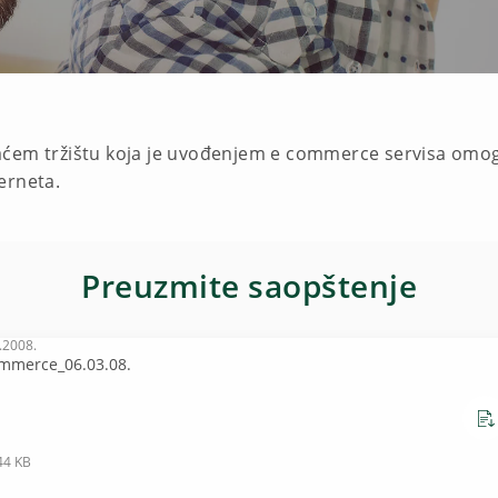
aćem tržištu koja je uvođenjem e commerce servisa omo
erneta.
Preuzmite saopštenje
.2008.
mmerce_06.03.08.
44 KB