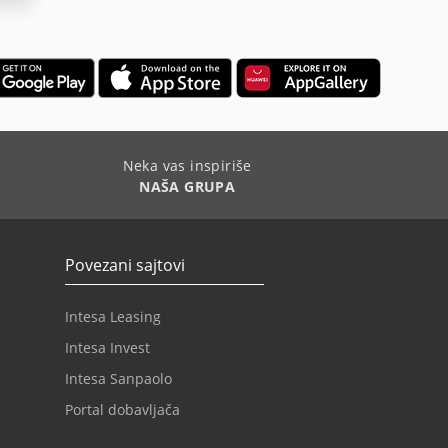
Neka vas inspiriše
NAŠA GRUPA
Povezani sajtovi
Intesa Leasing
Intesa Invest
Intesa Sanpaolo
Portal dobavljača