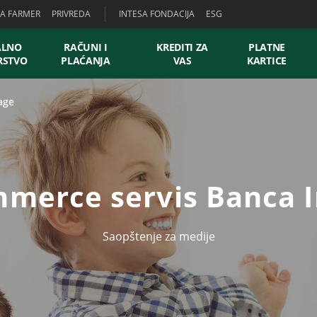
SA FARMER
PRIVREDA
INTESA FONDACIJA
ESG
ALNO
RAČUNI I
KREDITI ZA
PLATNE
RSTVO
PLAĆANJA
VAS
KARTICE
age
merce servis Banca I
Saopštenje za medije