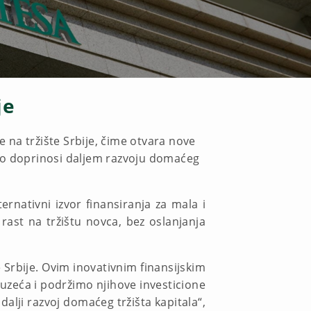
je
na tržište Srbije, čime otvara nove
dno doprinosi daljem razvoju domaćeg
ernativni izvor finansiranja za mala i
 rast na tržištu novca, bez oslanjanja
 Srbije. Ovim inovativnim finansijskim
zeća i podržimo njihove investicione
lji razvoj domaćeg tržišta kapitala“,