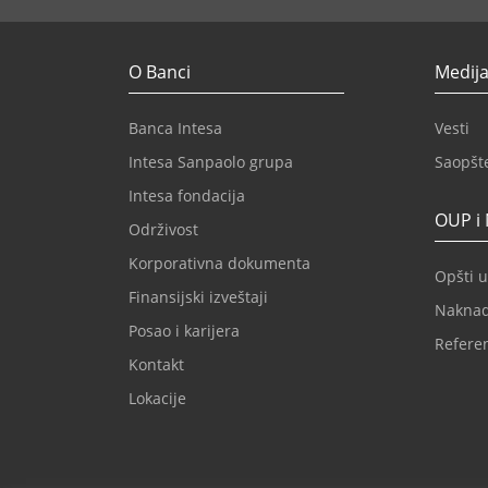
O Banci
Medija
Banca Intesa
Vesti
Intesa Sanpaolo grupa
Saopšt
Intesa fondacija
OUP i
Održivost
Korporativna dokumenta
Opšti u
Finansijski izveštaji
Nakna
Posao i karijera
Refere
Kontakt
Lokacije