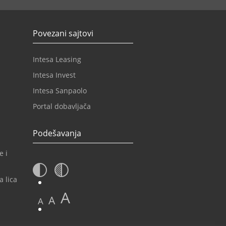
Povezani sajtovi
Intesa Leasing
Intesa Invest
Intesa Sanpaolo
Portal dobavljača
Podešavanja
e i
a lica
A
A
A