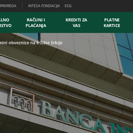
PRIVREDA
INTESA FONDACIJA
ESG
ALNO
RAČUNI I
KREDITI ZA
PLATNE
RSTVO
PLAĆANJA
VAS
KARTICE
ini obveznice na tržište Srbije