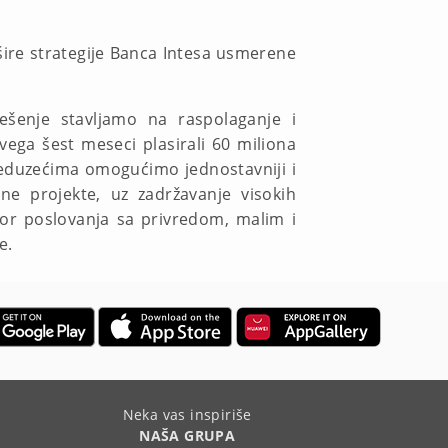
 šire strategije Banca Intesa usmerene
rešenje stavljamo na raspolaganje i
ega šest meseci plasirali 60 miliona
 preduzećima omogućimo jednostavniji i
vne projekte, uz zadržavanje visokih
ktor poslovanja sa privredom, malim i
e.
Neka vas inspiriše
NAŠA GRUPA