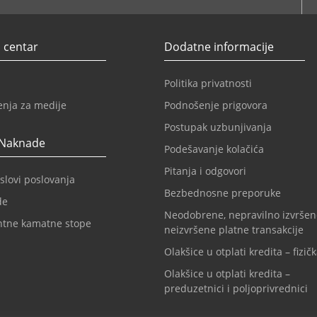
 centar
Dodatne informacije
Politika privatnosti
enja za medije
Podnošenje prigovora
Postupak uzbunjivanja
 Naknade
Podešavanje kolačića
Pitanja i odgovori
slovi poslovanja
Bezbednosne preporuke
de
Neodobrene, nepravilno izvršen
ntne kamatne stope
neizvršene platne transakcije
Olakšice u otplati kredita – fizičk
Olakšice u otplati kredita –
preduzetnici i poljoprivrednici