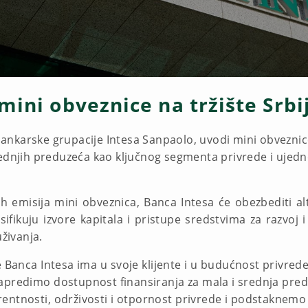
mini obveznice na tržište Srbi
nkarske grupacije Intesa Sanpaolo, uvodi mini obveznice 
rednjih preduzeća kao ključnog segmenta privrede i uje
h emisija mini obveznica, Banca Intesa će obezbediti alt
ifikuju izvore kapitala i pristupe sredstvima za razvoj i
uživanja.
Banca Intesa ima u svoje klijente i u budućnost privrede
redimo dostupnost finansiranja za mala i srednja predu
tnosti, održivosti i otpornost privrede i podstaknemo da