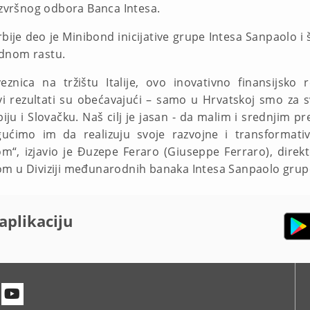
Izvršnog odbora Banca Intesa.
bije deo je Minibond inicijative grupe Intesa Sanpaolo i
ednom rastu.
nica na tržištu Italije, ovo inovativno finansijsko 
 rezultati su obećavajući – samo u Hrvatskoj smo za sv
Srbiju i Slovačku. Naš cilj je jasan - da malim i srednjim
gućimo im da realizuju svoje razvojne i transformati
kom“, izjavio je Đuzepe Feraro (Giuseppe Ferraro), dire
om u Diviziji međunarodnih banaka Intesa Sanpaolo grup
aplikaciju
n
itter
Youtube