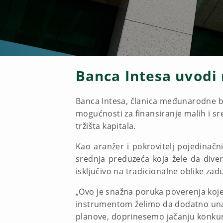
Banca Intesa uvodi 
Banca Intesa, članica međunarodne ba
mogućnosti za finansiranje malih i s
tržišta kapitala.
Kao aranžer i pokrovitelj pojedinačni
srednja preduzeća koja žele da divers
isključivo na tradicionalne oblike zad
„Ovo je snažna poruka poverenja koje 
instrumentom želimo da dodatno unap
planove, doprinesemo jačanju konkuren