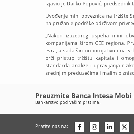
izjavio je Darko Popović, predsednik 
Uvođenje mini obveznica na tržište Sr
na pružanje podrške održivom privr
„Nakon izuzetnog uspeha mini obvez
kompanijama širom CEE regiona. Prvi
evra, a sada širimo inicijativu i na 
brži pristup tržištu kapitala i omo
standarda analize i upravljanja rizi
srednjim preduzećima i malim biznis
Preuzmite Banca Intesa Mobi 
Bankarstvo pod vašim prstima.
Facebook
Instagram
Linkedi
Tw
Pratite nas na: