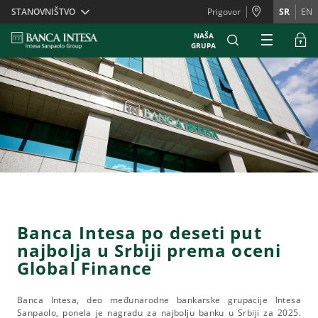
Skiplinks
STANOVNIŠTVO
Prigovor
SR
EN
NAŠA
GRUPA
Banca Intesa po deseti put
najbolja u Srbiji prema oceni
Global Finance
Banca Intesa, deo međunarodne bankarske grupacije Intesa
Sanpaolo, ponela je nagradu za najbolju banku u Srbiji za 2025.