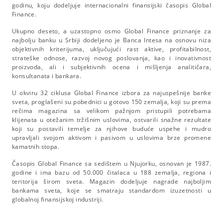
godinu, koju dodeljuje internacionalni finansijski časopis Global
Finance.
Ukupno deseto, a uzastopno osmo Global Finance priznanje za
najbolju banku u Srbiji dodeljeno je Banca Intesa na osnovu niza
objektivnih kriterijuma, uključujući rast aktive, profitabilnost,
strateške odnose, razvoj novog poslovanja, kao i inovativnost
proizvoda, ali i subjektivnih ocena i mišljenja analitičara,
konsultanata i bankara.
U okviru 32 ciklusa Global Finance izbora za najuspešnije banke
sveta, proglašeni su pobednici u gotovo 150 zemalja, koji su prema
rečima magazina sa velikom pažnjom pristupili potrebama
klijenata u otežanim tržišnim uslovima, ostvarili snažne rezultate
koji su postavili temelje za njihove buduće uspehe i mudro
upravljali svojom aktivom i pasivom u uslovima brze promene
kamatnih stopa.
Časopis Global Finance sa sedištem u Njujorku, osnovan je 1987.
godine i ima bazu od 50.000 čitalaca u 188 zemalja, regiona i
teritorija širom sveta. Magazin dodeljuje nagrade najboljim
bankama sveta, koje se smatraju standardom izuzetnosti u
globalnoj finansijskoj industriji.