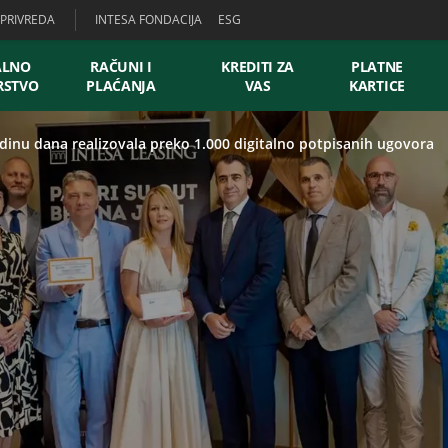
PRIVREDA
INTESA FONDACIJA
ESG
ALNO
RAČUNI I
KREDITI ZA
PLATNE
RSTVO
PLAĆANJA
VAS
KARTICE
odinu dana realizovala preko 1.000 digitalno potpisanih ugovora