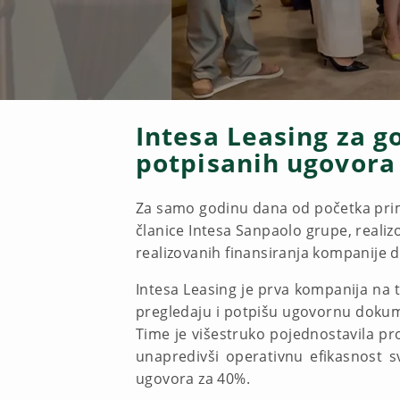
Intesa Leasing za g
potpisanih ugovora
Za samo godinu dana od početka prime
članice Intesa Sanpaolo grupe, realiz
realizovanih finansiranja kompanije d
Intesa Leasing je prva kompanija na t
pregledaju i potpišu ugovornu dokume
Time je višestruko pojednostavila pr
unapredivši operativnu efikasnost 
ugovora za 40%.