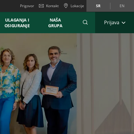
Prigovor
Kontakt
Lokacije
SR
EN
ULAGANJA I
NAŠA
Prijava
OSIGURANJE
GRUPA