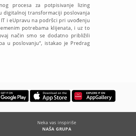
g procesa za potpisivanje lizing
digitalnoj transformaciji poslovanja
a IT i eUpravu na podršci pri uvođenju
remenim potrebama klijenata, i uz to
aj način smo se dodatno približili
a u poslovanju“, istakao je Predrag
Neka vas inspiriše
NAŠA GRUPA