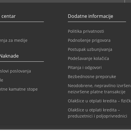
 centar
Dodatne informacije
Politika privatnosti
enja za medije
Podnošenje prigovora
Postupak uzbunjivanja
 Naknade
Podešavanje kolačića
Pitanja i odgovori
slovi poslovanja
Bezbednosne preporuke
de
Neodobrene, nepravilno izvršen
ntne kamatne stope
neizvršene platne transakcije
Olakšice u otplati kredita – fizičk
Olakšice u otplati kredita –
preduzetnici i poljoprivrednici