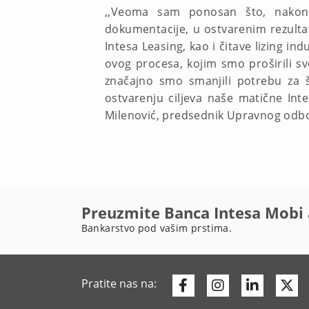
,,Veoma sam ponosan što, nakon 
dokumentacije, u ostvarenim rezulta
Intesa Leasing, kao i čitave lizing i
ovog procesa, kojim smo proširili s
značajno smo smanjili potrebu za 
ostvarenju ciljeva naše matične In
Milenović, predsednik Upravnog odbo
Preuzmite Banca Intesa Mobi 
Bankarstvo pod vašim prstima.
Facebook
Instagram
Linkedi
Tw
Pratite nas na: