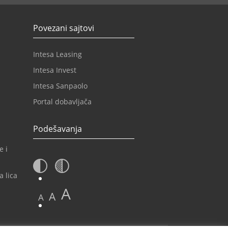
Povezani sajtovi
Intesa Leasing
Intesa Invest
Intesa Sanpaolo
Portal dobavljača
Podešavanja
e i
a lica
A
A
A