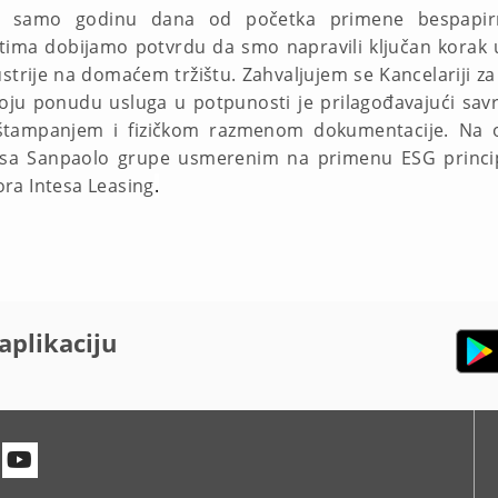
samo godinu dana od početka primene bespapirno
tima dobijamo potvrdu da smo napravili ključan korak u 
ndustrije na domaćem tržištu. Zahvaljujem se Kancelariji z
voju ponudu usluga u potpunosti je prilagođavajući sav
štampanjem i fizičkom razmenom dokumentacije. Na ov
tesa Sanpaolo grupe usmerenim na primenu ESG princip
ra Intesa Leasing
.
aplikaciju
n
itter
Youtube