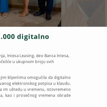
.000 digitalno
a, Intesa Leasing, deo Banca Intesa,
e učešće u ukupnom broju svih
ojim klijentima omogućila da digitalno
ovanog elektronskog potpisa u klaudu.
dila im uštedu u vremenu, istovremeno
ira, kao i prosečnog vremena obrade