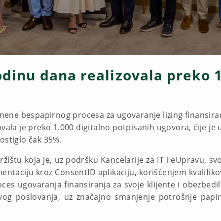
odinu dana realizovala preko 1
ne bespapirnog procesa za ugovaranje lizing finansiranj
ovala je preko 1.000 digitalno potpisanih ugovora, čije j
ostiglo čak 35%.
ržištu koja je, uz podršku Kancelarije za IT i eUpravu, sv
ntaciju kroz ConsentID aplikaciju, korišćenjem kvalifik
oces ugovaranja finansiranja za svoje klijente i obezbe
svog poslovanja, uz značajno smanjenje potrošnje pap