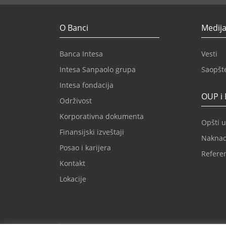
O Banci
Medija
Banca Intesa
Vesti
Intesa Sanpaolo grupa
Saopšt
Intesa fondacija
OUP i
Održivost
Korporativna dokumenta
Opšti u
Finansijski izveštaji
Nakna
Posao i karijera
Refere
Kontakt
Lokacije