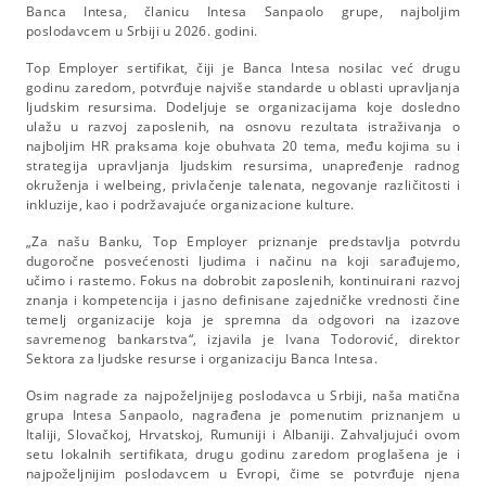
Banca Intesa, članicu Intesa Sanpaolo grupe, najboljim
poslodavcem u Srbiji u 2026. godini.
Top Employer sertifikat, čiji je Banca Intesa nosilac već drugu
godinu zaredom, potvrđuje najviše standarde u oblasti upravljanja
ljudskim resursima. Dodeljuje se organizacijama koje dosledno
ulažu u razvoj zaposlenih, na osnovu rezultata istraživanja o
najboljim HR praksama koje obuhvata 20 tema, među kojima su i
strategija upravljanja ljudskim resursima, unapređenje radnog
okruženja i welbeing, privlačenje talenata, negovanje različitosti i
inkluzije, kao i podržavajuće organizacione kulture.
„Za našu Banku, Top Employer priznanje predstavlja potvrdu
dugoročne posvećenosti ljudima i načinu na koji sarađujemo,
učimo i rastemo. Fokus na dobrobit zaposlenih, kontinuirani razvoj
znanja i kompetencija i jasno definisane zajedničke vrednosti čine
temelj organizacije koja je spremna da odgovori na izazove
savremenog bankarstva“, izjavila je Ivana Todorović, direktor
Sektora za ljudske resurse i organizaciju Banca Intesa.
Osim nagrade za najpoželjnijeg poslodavca u Srbiji, naša matična
grupa Intesa Sanpaolo, nagrađena je pomenutim priznanjem u
Italiji, Slovačkoj, Hrvatskoj, Rumuniji i Albaniji. Zahvaljujući ovom
setu lokalnih sertifikata, drugu godinu zaredom proglašena je i
najpoželjnijim poslodavcem u Evropi, čime se potvrđuje njena