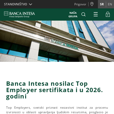
Skiplinks
STANOVNIŠTVO
Prigovor
SR
EN
NAŠA
GRUPA
Banca Intesa nosilac Top
Employer sertifikata i u 2026.
godini
Top Employers, svetski priznati nezavisni institut za procenu
izvrsnosti u oblasti upravljanja ljudskim resursima, proglasio je