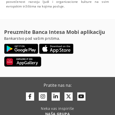
posvećenost razvoju ljudi i organizacione kulture na svim
evropskim tržištima na kojima posluje.
Preuzmite Banca Intesa Mobi aplikaciju
Bankarstvo pod vašim prstima.
Pratite nas na:
Facebook
Instagram
Linkedin
Twitter
Youtube
Neka vas inspiriše
NAŠA GRUPA