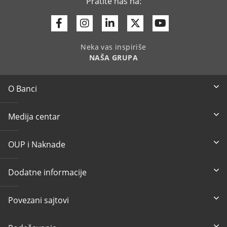
Pratite nas na:
Facebook
Instagram
Linkedin
Twitter
Youtube
Neka vas inspiriše
NAŠA GRUPA
O Banci
Medija centar
OUP i Naknade
Dodatne informacije
Povezani sajtovi