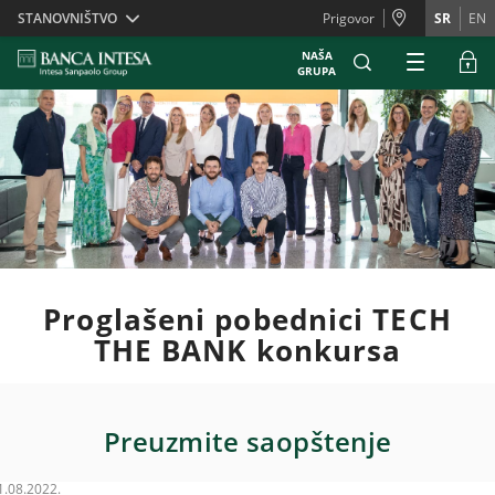
Skiplinks
STANOVNIŠTVO
Prigovor
SR
EN
NAŠA
GRUPA
Proglašeni pobednici TECH
THE BANK konkursa
Preuzmite saopštenje
1.08.2022.