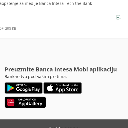
aopštenje za medije Banca Intesa Tech the Bank
DF, 298 KB
Preuzmite Banca Intesa Mobi aplikaciju
Bankarstvo pod vašim prstima.