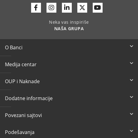
Facebook
Instagram
Linkedin
Twitter
Youtube
Neka vas inspiriše
NAŠA GRUPA
O Banci
Medija centar
OUP i Naknade
Dodatne informacije
Povezani sajtovi
Podešavanja