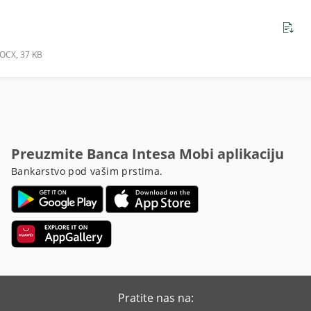
OCX, 37 KB
Preuzmite Banca Intesa Mobi aplikaciju
Bankarstvo pod vašim prstima.
Pratite nas na: