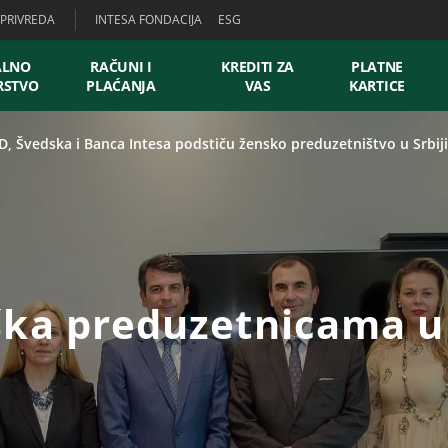
PRIVREDA
INTESA FONDACIJA
ESG
ALNO
RAČUNI I
KREDITI ZA
PLATNE
RSTVO
PLAĆANJA
VAS
KARTICE
, Švedska i Banca Intesa podstiču žensko preduzetništvo u Srbiji
ka preduzetnicama u 