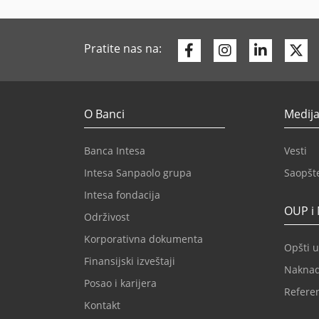
Facebook
Instagram
Linkedi
Tw
Pratite nas na:
O Banci
Medija
Banca Intesa
Vesti
Intesa Sanpaolo grupa
Saopšt
Intesa fondacija
OUP i
Održivost
Korporativna dokumenta
Opšti u
Finansijski izveštaji
Nakna
Posao i karijera
Refere
Kontakt