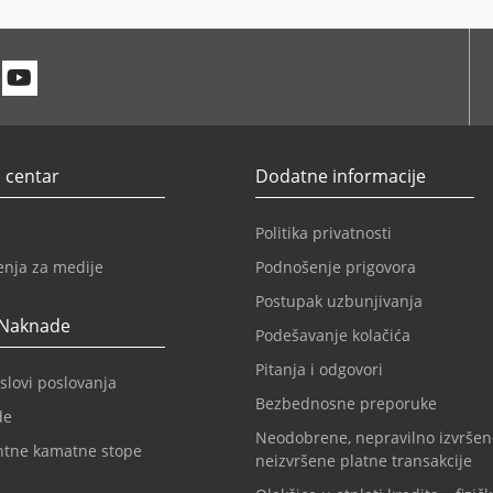
n
itter
Youtube
 centar
Dodatne informacije
Politika privatnosti
enja za medije
Podnošenje prigovora
Postupak uzbunjivanja
 Naknade
Podešavanje kolačića
Pitanja i odgovori
slovi poslovanja
Bezbednosne preporuke
de
Neodobrene, nepravilno izvršen
ntne kamatne stope
neizvršene platne transakcije