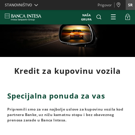
Skiplinks
STANOVNIŠTVO
Prigovor
SR
NAŠA
GRUPA
Kredit za kupovinu vozila
Specijalna ponuda za vas
Pripremili smo za vas najbolje uslove za kupovinu vozila kod
partnera Banke, uz nižu kamatnu stopu i bez obaveznog
prenosa zarade u Banca Intesa.