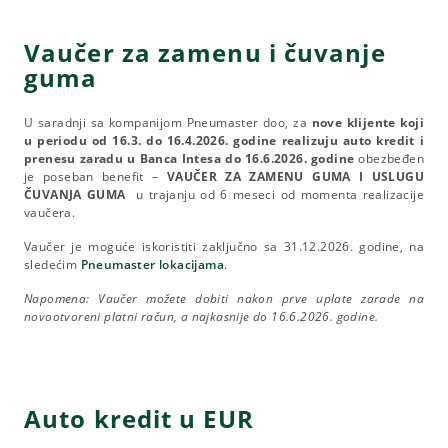
Vaučer za zamenu i čuvanje
guma
U saradnji sa kompanijom Pneumaster doo, za
nove klijente koji
u periodu od 16.3. do 16.4.2026. godine realizuju auto kredit i
prenesu zaradu u Banca Intesa do 16.6.2026. godine
obezbeđen
je poseban benefit –
VAUČER ZA ZAMENU GUMA I USLUGU
ČUVANJA GUMA
u trajanju od 6 meseci od momenta realizacije
vaučera.
Vaučer je moguće iskoristiti zaključno sa 31.12.2026. godine, na
sledećim
Pneumaster lokacijama
.
Napomena: Vaučer možete dobiti nakon prve uplate zarade na
novootvoreni platni račun, a najkasnije do 16.6.2026. godine.
Auto kredit u EUR