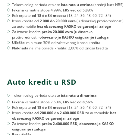
Tokom celog perioda otplate
ista rata u evrima
(srednji kurs NBS)
Fiksna
kamatna stopa 4,99%,
EKS već od 5,83%
Rok otplate
od 18 do 84 meseca
(18, 24, 36, 48, 60, 72 i 84)
Iznos kredita
od 2.000 do 20.000 evra
(u dinarskoj protivvrednosti)
za automobile
bez obaveznog KASKO osiguranja i zaloge
Za iznose kredita
preko 20.000 evra
(u dinarskoj
protivvrednosti)
obavezno je KASKO osiguranje i zaloga
Učešće:
minimum 30% od zahtevanog iznosa kredita
Naknada
na ime obrade kredita: 2,00% od iznosa kredita
Auto kredit u RSD
Tokom celog perioda otplate
ista rata u dinarima
Fiksna
kamatna stopa 7,50%,
EKS već od 8,56%
Rok otplate
od 18 do 84 meseca
(18, 24, 36, 48, 60, 72 i 84)
Iznos kredita
od 200.000 do 2.400.000 RSD
za automobile
bez
obaveznog KASKO osiguranja i zaloge
Za iznose kredita
preko 2.400.000 RSD
,
obavezno je KASKO
osiguranje i zaloga
Bez ućešća