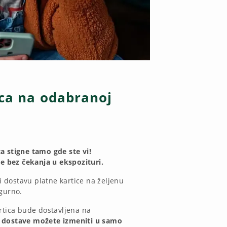
ica na odabranoj
a stigne tamo gde ste vi!
te bez čekanja u ekspozituri.
dostavu platne kartice na željenu
igurno.
artica bude dostavljena na
 dostave možete izmeniti u samo