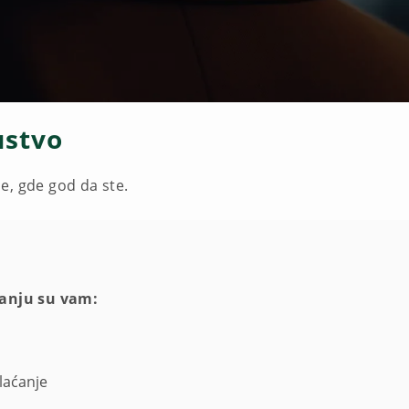
ustvo
je, gde god da ste.
ganju su vam:
laćanje