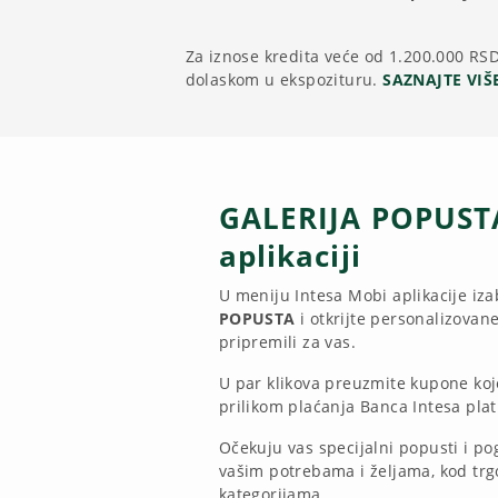
Za iznose kredita veće od 1.200.000 RSD
dolaskom u ekspozituru.
SAZNAJTE VIŠ
GALERIJA POPUSTA
aplikaciji
U meniju Intesa Mobi aplikacije iz
POPUSTA
i otkrijte personalizovan
pripremili za vas.
U par klikova preuzmite kupone koje
prilikom plaćanja Banca Intesa pla
Očekuju vas specijalni popusti i po
vašim potrebama i željama, kod trgo
kategorijama.