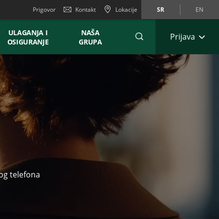
Prigovor
Kontakt
Lokacije
SR
EN
ULAGANJA I
NAŠA
Prijava
OSIGURANJE
GRUPA
og telefona