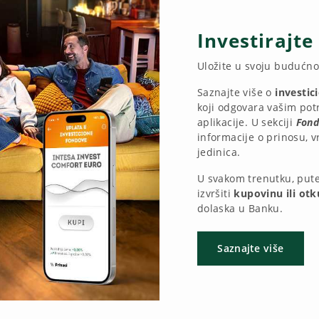
Investirajte
Uložite u svoju budućno
Saznajte više o
investi
koji odgovara vašim pot
aplikacije. U sekciji
Fon
informacije o prinosu, v
jedinica.
U svakom trenutku, pute
izvršiti
kupovinu ili otk
dolaska u Banku.
Saznajte više