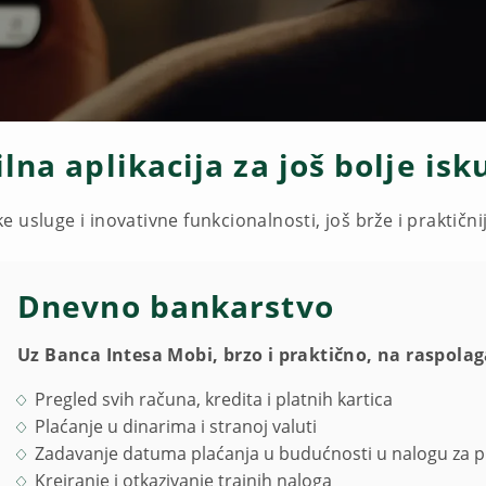
lna aplikacija za još bolje isk
e usluge i inovativne funkcionalnosti, još brže i praktični
Dnevno bankarstvo
Uz Banca Intesa Mobi, brzo i praktično, na raspola
Pregled svih računa, kredita i platnih kartica
Plaćanje u dinarima i stranoj valuti
Zadavanje datuma plaćanja u budućnosti u nalogu za p
Kreiranje i otkazivanje trajnih naloga