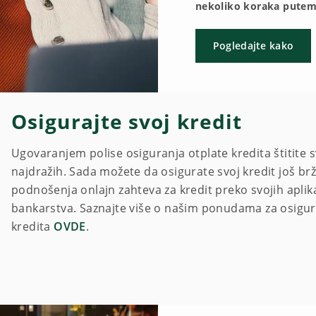
nekoliko koraka putem 
Pogledajte kako
Osigurajte svoj kredit
Ugovaranjem polise osiguranja otplate kredita štitite sv
najdražih. Sada možete da osigurate svoj kredit još brž
podnošenja onlajn zahteva za kredit preko svojih aplik
bankarstva. Saznajte više o našim ponudama za osigu
kredita
OVDE
.