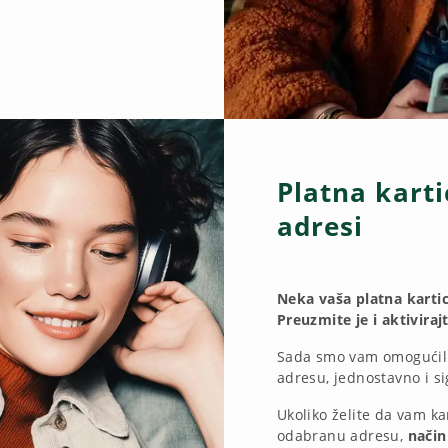
Platna kart
adresi
Neka vaša platna kartic
Preuzmite je i aktiviraj
Sada smo vam omogućili 
adresu, jednostavno i s
Ukoliko želite da vam k
odabranu adresu,
način