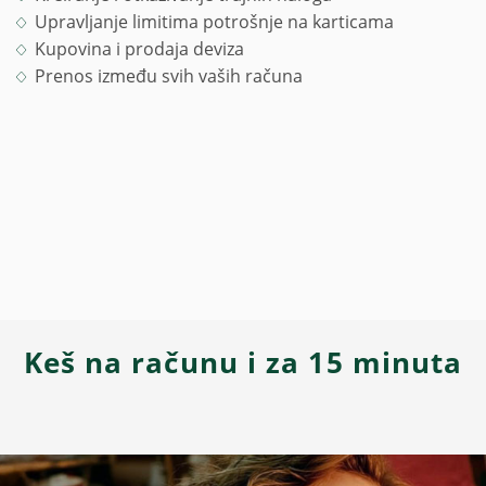
Upravljanje limitima potrošnje na karticama
Kupovina i prodaja deviza
Prenos između svih vaših računa
Keš na računu i za 15 minuta