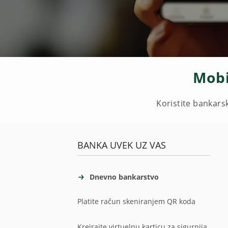
Mobi
Koristite bankarsk
BANKA UVEK UZ VAS
Dnevno bankarstvo
Platite račun skeniranjem QR koda
Kreirajte virtuelnu karticu za sigurnija