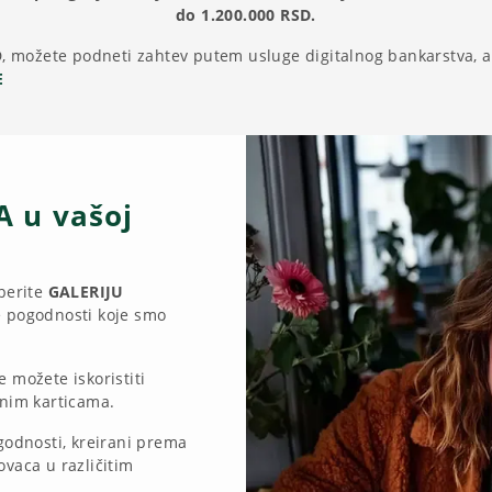
do 1.200.000 RSD.
, možete podneti zahtev putem usluge digitalnog bankarstva, a 
E
 u vašoj
aberite
GALERIJU
e pogodnosti koje smo
 možete iskoristiti
tnim karticama.
godnosti, kreirani prema
vaca u različitim