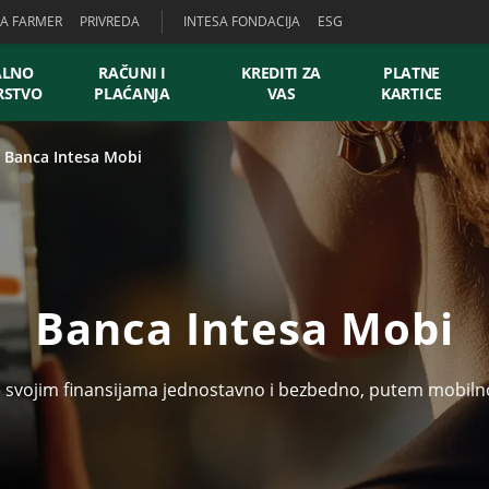
SA FARMER
PRIVREDA
INTESA FONDACIJA
ESG
ALNO
RAČUNI I
KREDITI ZA
PLATNE
RSTVO
PLAĆANJA
VAS
KARTICE
 Banca Intesa Mobi
Banca Intesa Mobi
e svojim finansijama jednostavno i bezbedno, putem mobiln