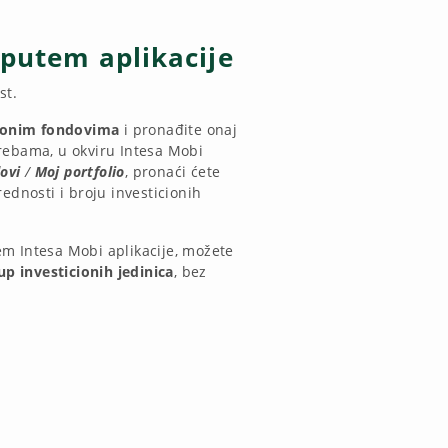
 putem aplikacije
st.
cionim fondovima
i pronađite onaj
rebama, u okviru Intesa Mobi
dovi
/
Moj portfolio
, pronaći ćete
rednosti i broju investicionih
m Intesa Mobi aplikacije, možete
up investicionih jedinica
, bez