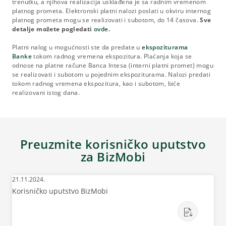
trenutku, a njihova realizacija usklađena je sa radnim vremenom
platnog prometa. Elektronski platni nalozi poslati u okviru internog
platnog prometa mogu se realizovati i subotom, do 14 časova.
Sve
detalje možete pogledati
ovde
.
Platni nalog u mogućnosti ste da predate u
ekspoziturama
Banke
tokom radnog vremena ekspozitura. Plaćanja koja se
odnose na platne račune Banca Intesa (interni platni promet) mogu
se realizovati i subotom u pojednim ekspoziturama. Nalozi predati
tokom radnog vremena ekspozitura, kao i subotom, biće
realizovani istog dana.
Preuzmite korisničko uputstvo
za BizMobi
21.11.2024.
Korisničko uputstvo BizMobi