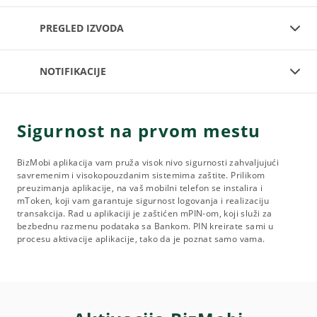
PREGLED IZVODA
NOTIFIKACIJE
Sigurnost na prvom mestu
BizMobi aplikacija vam pruža visok nivo sigurnosti zahvaljujući
savremenim i visokopouzdanim sistemima zaštite. Prilikom
preuzimanja aplikacije, na vaš mobilni telefon se instalira i
mToken, koji vam garantuje sigurnost logovanja i realizaciju
transakcija. Rad u aplikaciji je zaštićen mPIN-om, koji služi za
bezbednu razmenu podataka sa Bankom. PIN kreirate sami u
procesu aktivacije aplikacije, tako da je poznat samo vama.