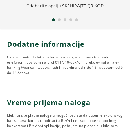
Odaberite opciju SKENIRAJTE QR KOD
Dodatne informacije
Ukoliko imate dodatna pitanja, sve odgovore možete dobiti
telefonom, pozivom na broj 011/310-88-70 ili preko e-maila na e-
banking@bancaintesa.rs, radnim danima od 8 do 18 i subotom od 9
do 14 časova.
Vreme prijema naloga
Elektronske platne naloge u mogućnosti ste da putem elektronskog
bankarstva, koristeći aplikaciju BizOnline, kao i putem mobilnog
bankarstva i BizMobi aplikacije, pošaljete na plaćanje u bilo kom