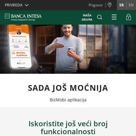
Skiplinks
PRIVREDA
Prigovor
SR
EN
NAŠA
GRUPA
SADA JOŠ MOĆNIJA
BizMobi aplikacija
Iskoristite još veći broj
funkcionalnosti