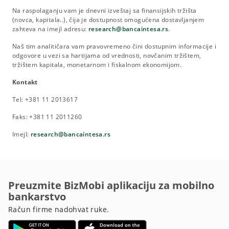
Na raspolaganju vam je dnevni izveštaj sa finansijskih tržišta
(novca, kapitala..), čija je dostupnost omogućena dostavljanjem
zahteva na imejl adresu:
research@bancaintesa.rs
.
Naš tim analitičara vam pravovremeno čini dostupnim informacije i
odgovore u vezi sa hartijama od vrednosti, novčanim tržištem,
tržištem kapitala, monetarnom i fiskalnom ekonomijom.
Kontakt
Tel: +381 11 2013617
Faks: +381 11 2011260
Imejl:
research@bancaintesa.rs
Preuzmite BizMobi aplikaciju za mobilno
bankarstvo
Račun firme nadohvat ruke.