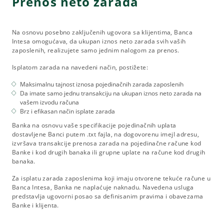
Prenos neto zarada
Na osnovu posebno zaključenih ugovora sa klijentima, Banca
Intesa omogućava, da ukupan iznos neto zarada svih vaših
zaposlenih, realizujete samo jednim nalogom za prenos.
Isplatom zarada na navedeni način, postižete:
Maksimalnu tajnost iznosa pojedinačnih zarada zaposlenih
Da imate samo jednu transakciju na ukupan iznos neto zarada na
vašem izvodu računa
Brz i efikasan način isplate zarada
Banka na osnovu vaše specifikacije pojedinačnih uplata
dostavljene Banci putem .txt fajla, na dogovorenu imejl adresu,
izvršava transakcije prenosa zarada na pojedinačne račune kod
Banke i kod drugih banaka ili grupne uplate na račune kod drugih
banaka.
Za isplatu zarada zaposlenima koji imaju otvorene tekuće račune u
Banca Intesa, Banka ne naplaćuje naknadu. Navedena usluga
predstavlja ugovorni posao sa definisanim pravima i obavezama
Banke i klijenta.