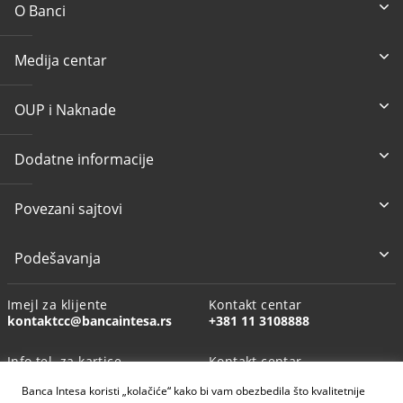
O Banci
Medija centar
OUP i Naknade
Dodatne informacije
Povezani sajtovi
Podešavanja
Imejl za klijente
Kontakt centar
kontaktcc@bancaintesa.rs
+381 11 3108888
Info tel. za kartice
Kontakt centar
+381 11 3010160
+381113108888
Banca Intesa koristi „kolačiće“ kako bi vam obezbedila što kvalitetnije