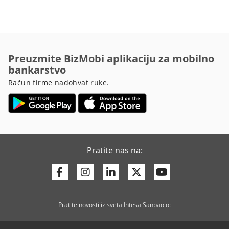
Preuzmite BizMobi aplikaciju za mobilno
bankarstvo
Račun firme nadohvat ruke.
Pratite nas na:
Facebook
Instagram
Linkedin
Twitter
Youtube
Pratite novosti iz sveta Intesa Sanpaolo: