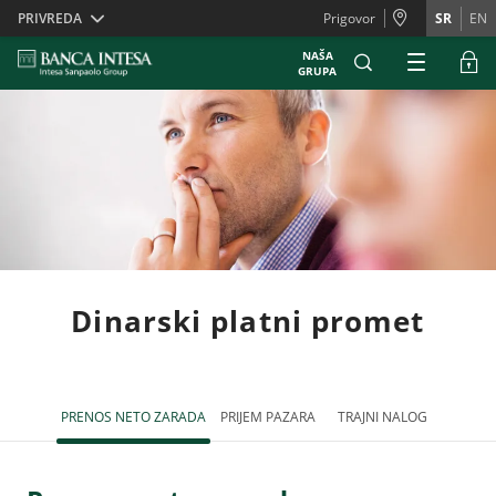
Skiplinks
PRIVREDA
Prigovor
SR
EN
NAŠA
GRUPA
Dinarski platni promet
PRENOS NETO ZARADA
PRIJEM PAZARA
TRAJNI NALOG