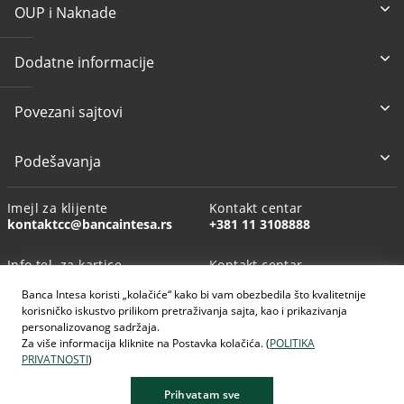
OUP i Naknade
Dodatne informacije
Povezani sajtovi
Podešavanja
Imejl za klijente
Kontakt centar
kontaktcc@bancaintesa.rs
+381 11 3108888
Info tel. za kartice
Kontakt centar
+381 11 3010160
+381113108888
Banca Intesa koristi „kolačiće“ kako bi vam obezbedila što kvalitetnije
korisničko iskustvo prilikom pretraživanja sajta, kao i prikazivanja
personalizovanog sadržaja.
Za više informacija kliknite na Postavka kolačića. (
POLITIKA
PRIVATNOSTI
)
AI generisane slike
Prihvatam sve