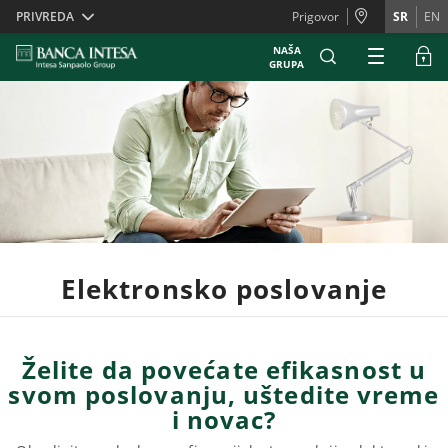
Skiplinks
PRIVREDA
Prigovor
SR
EN
NAŠA
GRUPA
Elektronsko poslovanje
Želite da povećate efikasnost u
svom poslovanju, uštedite vreme
i novac?