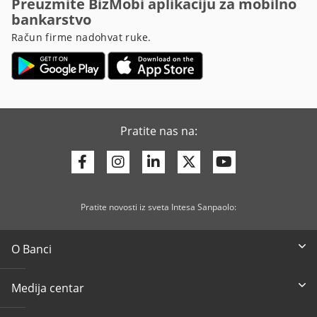
Preuzmite BizMobi aplikaciju za mobilno
bankarstvo
Račun firme nadohvat ruke.
Pratite nas na:
Facebook
Instagram
Linkedin
Twitter
Youtube
Pratite novosti iz sveta Intesa Sanpaolo:
O Banci
Medija centar