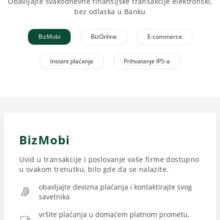
Obavljajte svakodnevne finansijske transakcije elektronski,
bez odlaska u Banku
BizMobi
BizOnline
E-commerce
Instant plaćanje
Prihvatanje IPS-a
BizMobi
Uvid u transakcije i poslovanje vaše firme dostupno
u svakom trenutku, bilo gde da se nalazite.
obavljajte devizna plaćanja i kontaktirajte svog
savetnika
vršite plaćanja u domaćem platnom prometu,