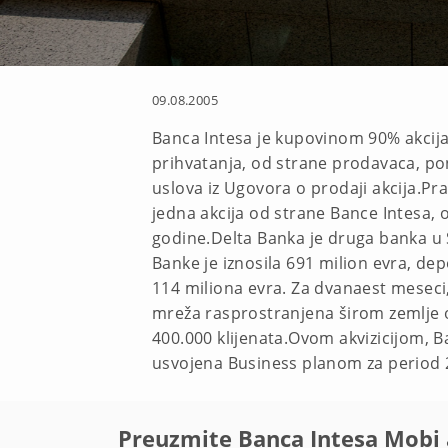
09.08.2005
Banca Intesa je kupovinom 90% akcija p
prihvatanja, od strane prodavaca, pon
uslova iz Ugovora o prodaji akcija.Pr
jedna akcija od strane Bance Intesa, 
godine.Delta Banka je druga banka u 
Banke je iznosila 691 milion evra, dep
114 miliona evra. Za dvanaest meseci,
mreža rasprostranjena širom zemlje o
400.000 klijenata.Ovom akvizicijom, Ba
usvojena Business planom za period 
Preuzmite Banca Intesa Mobi 