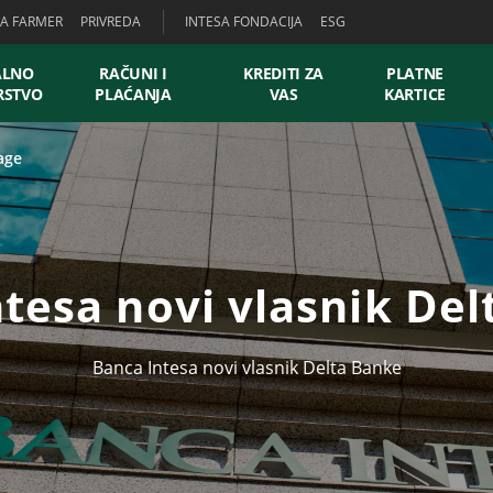
SA FARMER
PRIVREDA
INTESA FONDACIJA
ESG
ALNO
RAČUNI I
KREDITI ZA
PLATNE
RSTVO
PLAĆANJA
VAS
KARTICE
age
tesa novi vlasnik De
Banca Intesa novi vlasnik Delta Banke