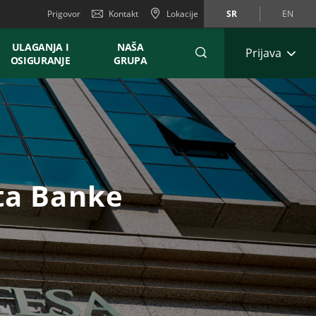
Prigovor
Kontakt
Lokacije
SR
EN
ULAGANJA I
NAŠA
Prijava
OSIGURANJE
GRUPA
lta Banke