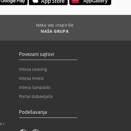
Neka vas inspiriše
NAŠA GRUPA
Povezani sajtovi
Intesa Leasing
Intesa Invest
Intesa Sanpaolo
Portal dobavljača
Podešavanja
e i