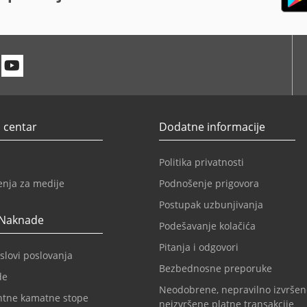
n
itter
Youtube
 centar
Dodatne informacije
Politika privatnosti
enja za medije
Podnošenje prigovora
Postupak uzbunjivanja
 Naknade
Podešavanje kolačića
Pitanja i odgovori
slovi poslovanja
Bezbednosne preporuke
de
Neodobrene, nepravilno izvršen
ntne kamatne stope
neizvršene platne transakcije