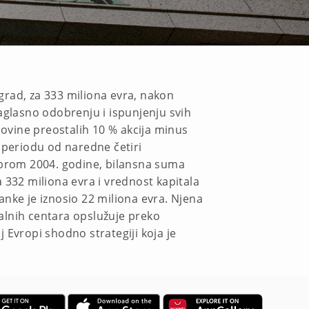
ograd, za 333 miliona evra, nakon
aglasno odobrenju i ispunjenju svih
povine preostalih 10 % akcija minus
 periodu od naredne četiri
embrom 2004. godine, bilansna suma
a 332 miliona evra i vrednost kapitala
nke je iznosio 22 miliona evra. Njena
alnih centara opslužuje preko
j Evropi shodno strategiji koja je