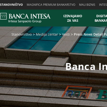
Skiplinks
STANOVNIŠTVO
MAGNIFICA PREMIUM BANKARSTVO
MALI BIZNIS
INTE
IZDVAJAMO
DIGIT
ZA VAS
BANKA
Stanovništvo
Medija centar
Vesti
Press News Detail P
Banca In