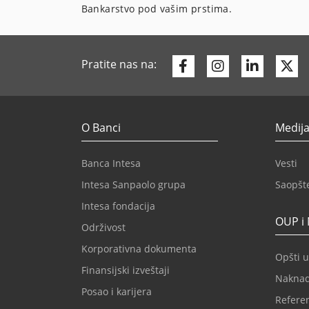
Bankarstvo pod vašim prstima.
Facebook
Instagram
Linkedi
Tw
Pratite nas na:
O Banci
Medija
Banca Intesa
Vesti
Intesa Sanpaolo grupa
Saopšt
Intesa fondacija
OUP i
Održivost
Korporativna dokumenta
Opšti u
Finansijski izveštaji
Nakna
Posao i karijera
Refere