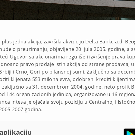
lus jedna akcija, završila akviziciju Delta Banke a.d. Be
ude o preuzimanju, objavljene 20. jula 2005. godine, a s
ateći Ugovor sa akcionarima reguliše i izvršenje prava ku
odnosno pravo prodaje istih akcija od strane prodavca, u
Srbiji i Crnoj Gori po bilansnoj sumi. Zaključno sa dec
oziti klijenata 553 milona evra, odobreni krediti klijentim
 zaključno sa 31. decembrom 2004. godine, neto profit Ba
d 144 organizacionih jedinica, organizovane u 16 region
nca Intesa je ojačala svoju poziciju u Centralnoj i Istočno
2005-2007 godina.
aplikaciju