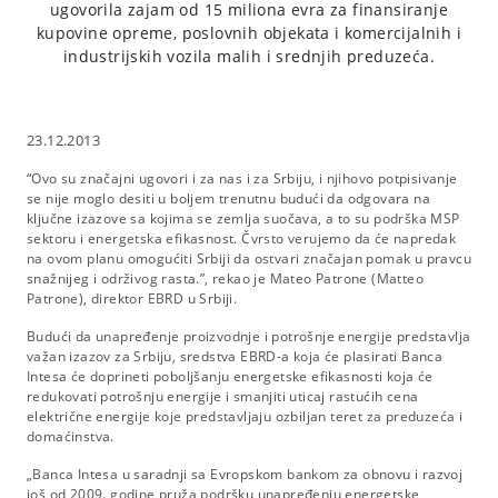
ugovorila zajam od 15 miliona evra za finansiranje
kupovine opreme, poslovnih objekata i komercijalnih i
industrijskih vozila malih i srednjih preduzeća.
23.12.2013
“Ovo su značajni ugovori i za nas i za Srbiju, i njihovo potpisivanje
se nije moglo desiti u boljem trenutnu budući da odgovara na
ključne izazove sa kojima se zemlja suočava, a to su podrška MSP
sektoru i energetska efikasnost. Čvrsto verujemo da će napredak
na ovom planu omogućiti Srbiji da ostvari značajan pomak u pravcu
snažnijeg i održivog rasta.”, rekao je Mateo Patrone (Matteo
Patrone), direktor EBRD u Srbiji.
Budući da unapređenje proizvodnje i potrošnje energije predstavlja
važan izazov za Srbiju, sredstva EBRD-a koja će plasirati Banca
Intesa će doprineti poboljšanju energetske efikasnosti koja će
redukovati potrošnju energije i smanjiti uticaj rastućih cena
električne energije koje predstavljaju ozbiljan teret za preduzeća i
domaćinstva.
„Banca Intesa u saradnji sa Evropskom bankom za obnovu i razvoj
još od 2009. godine pruža podršku unapređenju energetske