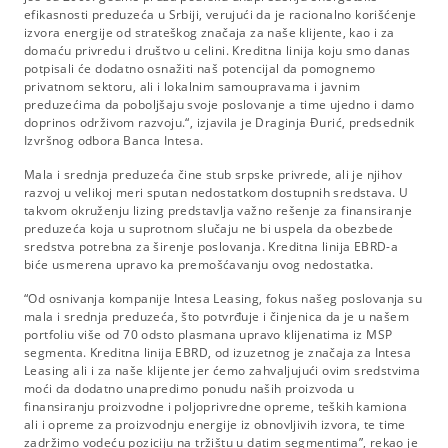
efikasnosti preduzeća u Srbiji, verujući da je racionalno korišćenje
izvora energije od strateškog značaja za naše klijente, kao i za
domaću privredu i društvo u celini. Kreditna linija koju smo danas
potpisali će dodatno osnažiti naš potencijal da pomognemo
privatnom sektoru, ali i lokalnim samoupravama i javnim
preduzećima da poboljšaju svoje poslovanje a time ujedno i damo
doprinos održivom razvoju.“, izjavila je Draginja Đurić, predsednik
Izvršnog odbora Banca Intesa.
Mala i srednja preduzeća čine stub srpske privrede, ali je njihov
razvoj u velikoj meri sputan nedostatkom dostupnih sredstava. U
takvom okruženju lizing predstavlja važno rešenje za finansiranje
preduzeća koja u suprotnom slučaju ne bi uspela da obezbede
sredstva potrebna za širenje poslovanja. Kreditna linija EBRD-a
biće usmerena upravo ka premošćavanju ovog nedostatka.
“Od osnivanja kompanije Intesa Leasing, fokus našeg poslovanja su
mala i srednja preduzeća, što potvrđuje i činjenica da je u našem
portfoliu više od 70 odsto plasmana upravo klijenatima iz MSP
segmenta. Kreditna linija EBRD, od izuzetnog je značaja za Intesa
Leasing ali i za naše klijente jer ćemo zahvaljujući ovim sredstvima
moći da dodatno unapredimo ponudu naših proizvoda u
finansiranju proizvodne i poljoprivredne opreme, teških kamiona
ali i opreme za proizvodnju energije iz obnovljivih izvora, te time
zadržimo vodeću poziciju na tržištu u datim segmentima”, rekao je