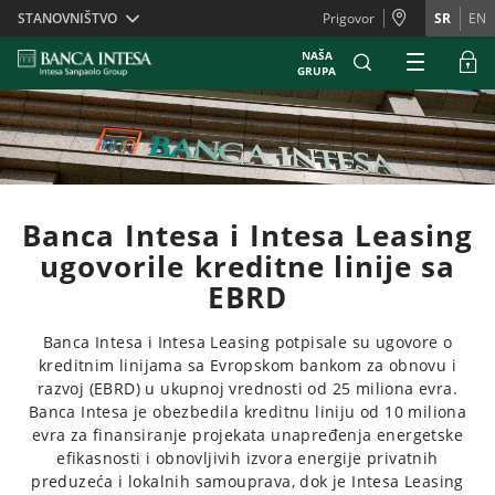
Skiplinks
STANOVNIŠTVO
Prigovor
SR
EN
NAŠA
GRUPA
Banca Intesa i Intesa Leasing
ugovorile kreditne linije sa
EBRD
Banca Intesa i Intesa Leasing potpisale su ugovore o
kreditnim linijama sa Evropskom bankom za obnovu i
razvoj (EBRD) u ukupnoj vrednosti od 25 miliona evra.
Banca Intesa je obezbedila kreditnu liniju od 10 miliona
evra za finansiranje projekata unapređenja energetske
efikasnosti i obnovljivih izvora energije privatnih
preduzeća i lokalnih samouprava, dok je Intesa Leasing