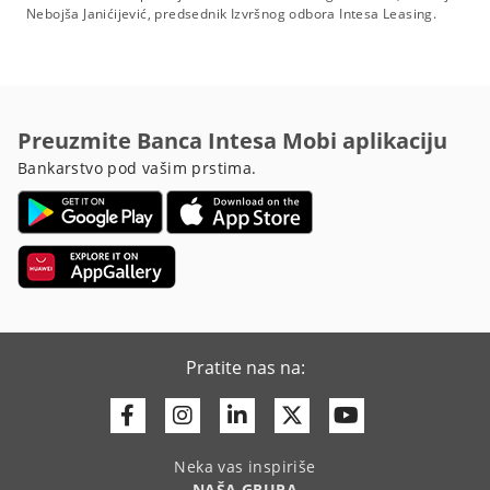
Nebojša Janićijević, predsednik Izvršnog odbora Intesa Leasing.
Preuzmite Banca Intesa Mobi aplikaciju
Bankarstvo pod vašim prstima.
Pratite nas na:
Facebook
Instagram
Linkedin
Twitter
Youtube
Neka vas inspiriše
NAŠA GRUPA