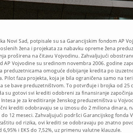
nka Novi Sad, potpisale su sa Garancijskim fondom AP 
oslenih žena i projekata za nabavku opreme žena preduze
adnja proširena na čitavu Vojvodinu. Zahvaljujući obostra
fond AP Vojvodine su sredinom novembra 2006. godine zapo
ama preduzetnicama omoguće dobijanje kredita po izuzetn
. Pilot faza projekta, koja je bila ograničena samo na teri
na da se bave preduzetništvom. To potvrđuje i brojka od 25
 da su gotovi svi krediti odobreni za finansiranje započin
Intesa je za kreditiranje ženskog preduzetništva u Vojvod
ni krediti odobravaju se u iznosu do 2 miliona dinara, n
do 12 meseci. Zahvaljujući podršci Garancijskog fonda V
titu od rizika, ovi krediti se odobravaju po znatno povo
d 6,95% i EKS do 7,52%, uz primenu valutne klauzule.