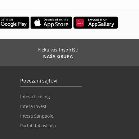
Neka vas inspiriše
NAŠA GRUPA
Povezani sajtovi
Intesa Leasing
Intesa Invest
Intesa Sanpaolo
Portal dobavljača