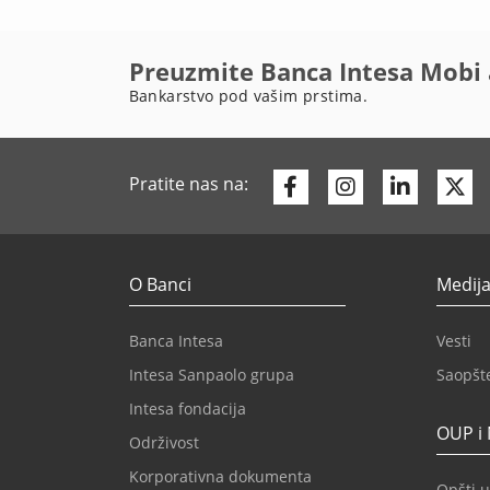
Preuzmite Banca Intesa Mobi 
Bankarstvo pod vašim prstima.
Facebook
Instagram
Linkedi
Tw
Pratite nas na:
O Banci
Medija
Banca Intesa
Vesti
Intesa Sanpaolo grupa
Saopšt
Intesa fondacija
OUP i
Održivost
Korporativna dokumenta
Opšti u