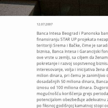
12.07.2007
Banca Intesa Beograd i Panonska ba
finansiranju STAR UP projekata nezap
teritoriji Srema i Bačke, čime je sar
biznisa, Banca Intesa i Garancijski 
ove vrste u zemlji, sa ciljem da žen
pokretanje i razvoj sopstvenog biznisa
interesovanje, volja i inicijativa že
milion dinara, pri čemu je zanimljivo
dosadašnjih 50 miliona dinara, Banca 
iznosu od 100 miliona dinara. Dugoroč
mogućnošću korišćenja grejs perioda 
potencijalom obezbeđuje adekvatnu zaš
po fiksnoj godišnjoj kamatnoj stopi o