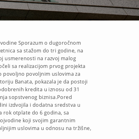
Vojvodine Sporazum o dugoročnom
tnica sa stažom do tri godine, na
noj usmerenosti na razvoj malog
čeli sa realizacijom prvog projekta
o povoljno povoljnim uslovima za
toriju Banata, pokazala je da postoji
 odobrenih kredita u iznosu od 31
janja sopstvenog biznisa.Pored
ini izdvojila i dodatna sredstva u
a rok otplate do 6 godina, sa
ojvodine koji svojim garantnim
ljnijim uslovima u odnosu na tržišne,