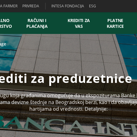
SA FARMER
PRIVREDA
INTESA FONDACIJA
ESG
ALNO
RAČUNI I
KREDITI ZA
PLATNE
RSTVO
PLAĆANJA
VAS
KARTICE
age
editi za preduzetnice
slugu koja građanima omogućuje da u ekspoziturama Banke 
ama devizne štednje na Beogradskoj berzi, kao i da obavlja
hartijama od vrednosti. Detaljnije: