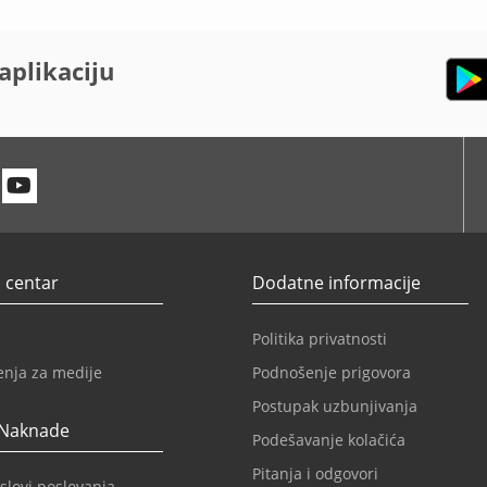
aplikaciju
n
itter
Youtube
 centar
Dodatne informacije
Politika privatnosti
enja za medije
Podnošenje prigovora
Postupak uzbunjivanja
 Naknade
Podešavanje kolačića
Pitanja i odgovori
slovi poslovanja