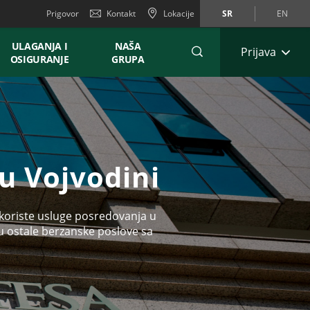
Prigovor
Kontakt
Lokacije
SR
EN
ULAGANJA I
NAŠA
Prijava
OSIGURANJE
GRUPA
 u Vojvodini
koriste usluge posredovanja u
ju ostale berzanske poslove sa