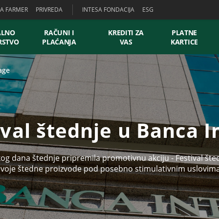
SA FARMER
PRIVREDA
INTESA FONDACIJA
ESG
ALNO
RAČUNI I
KREDITI ZA
PLATNE
RSTVO
PLAĆANJA
VAS
KARTICE
age
ival štednje u Banca I
g dana štednje pripremila promotivnu akciju - Festival štedn
svoje štedne proizvode pod posebno stimulativnim uslovima