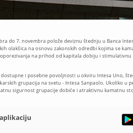
obra do 7. novembra polože deviznu štednju u Banca Intes
ih olakšica na osnovu zakonskih odredbi kojima se kamata
porezivanja na prihod od kapitala dobiju i stimulativn
u dostupne i posebne povoljnosti u okviru Intesa Uno, št
karskih grupacija na svetu - Intesa Sanpaolo. Ukoliko u 
datnu sigurnost grupacije dobiće i atraktivnu kamatnu s
aplikaciju