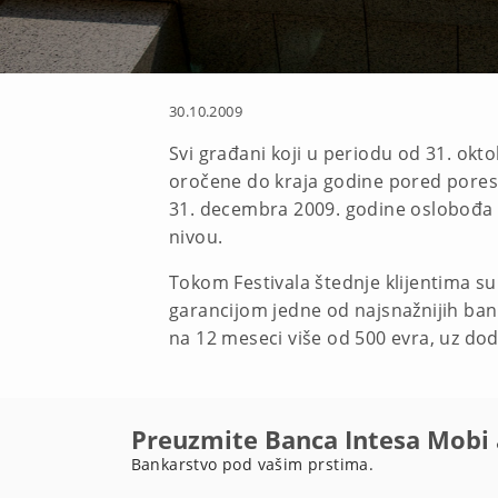
30.10.2009
Svi građani koji u periodu od 31. okt
oročene do kraja godine pored poresk
31. decembra 2009. godine oslobođa o
nivou.
Tokom Festivala štednje klijentima s
garancijom jedne od najsnažnijih ban
na 12 meseci više od 500 evra, uz do
Preuzmite Banca Intesa Mobi 
Bankarstvo pod vašim prstima.