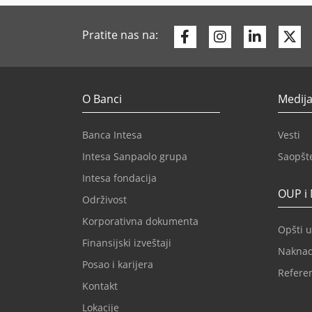
Facebook
Instagram
Linkedi
Tw
Pratite nas na:
O Banci
Medija
Banca Intesa
Vesti
Intesa Sanpaolo grupa
Saopšt
Intesa fondacija
OUP i
Održivost
Korporativna dokumenta
Opšti u
Finansijski izveštaji
Nakna
Posao i karijera
Refere
Kontakt
Lokacije