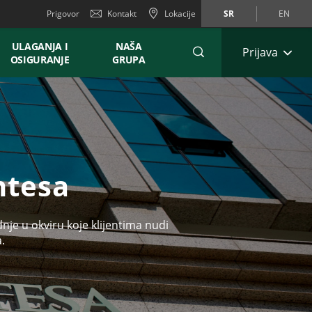
Prigovor
Kontakt
Lokacije
SR
EN
ULAGANJA I
NAŠA
Prijava
OSIGURANJE
GRUPA
ntesa
je u okviru koje klijentima nudi
.