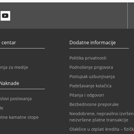
n
itter
Youtube
 centar
Dodatne informacije
Politika privatnosti
enja za medije
Podnošenje prigovora
Postupak uzbunjivanja
 Naknade
Podešavanje kolačića
Pitanja i odgovori
slovi poslovanja
Bezbednosne preporuke
de
Neodobrene, nepravilno izvršen
ntne kamatne stope
neizvršene platne transakcije
Olakšice u otplati kredita – fizičk