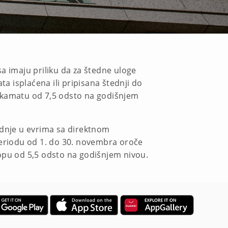
a imaju priliku da za štedne uloge
 isplaćena ili pripisana štednji do
u kamatu od 7,5 odsto na godišnjem
ednje u evrima sa direktnom
periodu od 1. do 30. novembra oroče
topu od 5,5 odsto na godišnjem nivou.