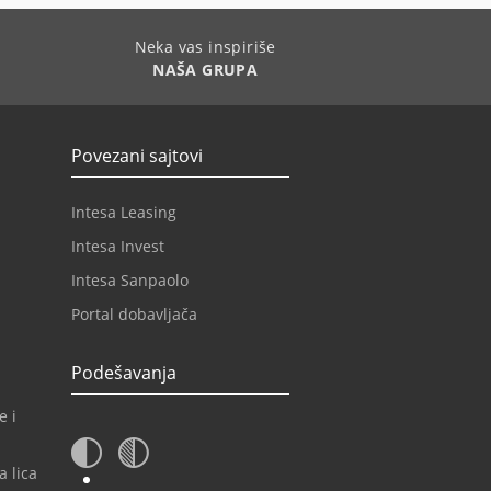
Neka vas inspiriše
NAŠA GRUPA
Povezani sajtovi
Intesa Leasing
Intesa Invest
Intesa Sanpaolo
Portal dobavljača
Podešavanja
e i
a lica