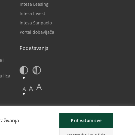
Intesa Leasing
Intesa Invest
Intesa Sanpaolo
Portal dobavljača
Podešavanja
e i
a lica
A
A
A
raživanja
Prihvatam sve