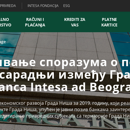
PRIVREDA
INTESA FONDACIJA
ESG
ALNO
RAČUNI I
KREDITI ZA
PLATNE
RSTVO
PLAĆANJA
VAS
KARTICE
age
вање споразума о 
 сарадњи између Гр
anca Intesa ad Beogr
кономског развоја Града Ниша за 2019. годину, који реа
екте Града Ниша, упућен је јавни позив банкама заинте
едитирање привредних субјеката са територије Града Н