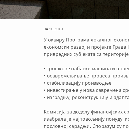
04.10.2019
У оквиру Програма локалног економс
економски развој и пројекте Града
привредних субјеката са териториј
• трошкове набавке машина и опре
• осавремењивање процеса произв
• стабилизацију производње,
• инвестирање у нова савремена ср
• изградњу, реконструкцију и адапт
Комисија за доделу финансијских с
изабрала је најповољнију понуду, ко
пословној сарадњи. Споразум су по