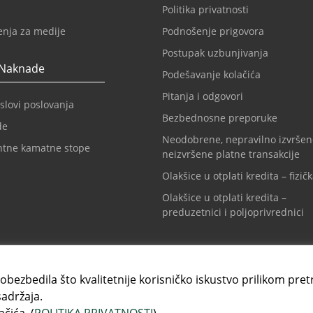
Politika privatnosti
enja za medije
Podnošenje prigovora
Postupak uzbunjivanja
 Naknade
Podešavanje kolačića
Pitanja i odgovori
slovi poslovanja
Bezbednosne preporuke
de
Neodobrene, nepravilno izvršen
ntne kamatne stope
neizvršene platne transakcije
Olakšice u otplati kredita – fizičk
Olakšice u otplati kredita –
preduzetnici i poljoprivrednici
t centar
Info tel. za kartice
1 3108888
+381 11 3010160
 obezbedila što kvalitetnije korisničko iskustvo prilikom pret
sadržaja.