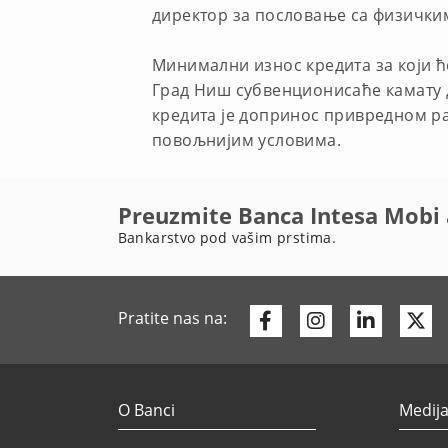
директор за пословање са физички
Минимални износ кредита за који ће
Град Ниш субвенционисаће камату д
кредита је допринос привредном ра
повољнијим условима.
Preuzmite Banca Intesa Mobi 
Bankarstvo pod vašim prstima.
Facebook
Instagram
Linkedi
Tw
Pratite nas na:
O Banci
Medija