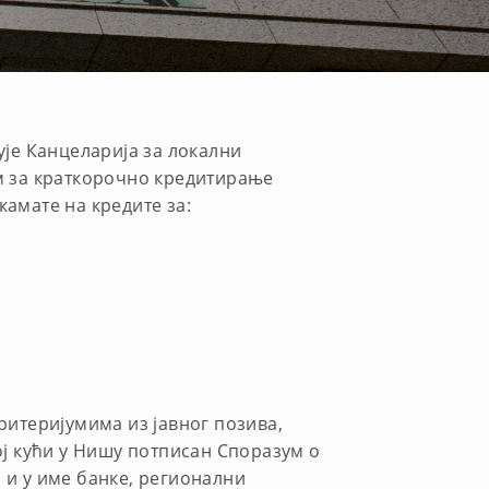
ује Канцеларија за локални
им за краткорочно кредитирање
амате на кредите за:
ритеријумима из јавног позива,
ској кући у Нишу потписан Споразум о
 и у име банке, регионални