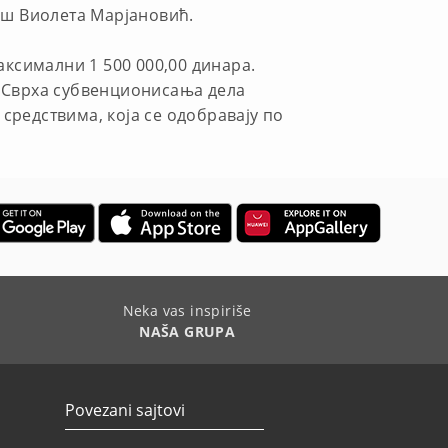
иш Виолета Марјановић.
аксимални 1 500 000,00 динара.
. Сврха субвенционисања дела
средствима, која се одобравају по
Neka vas inspiriše
NAŠA GRUPA
Povezani sajtovi