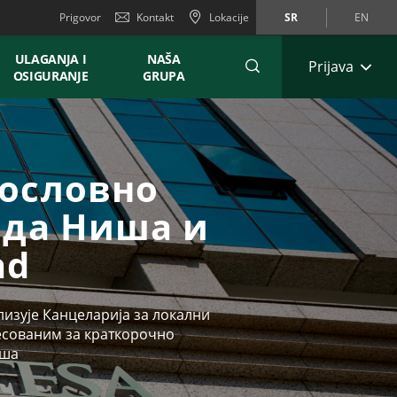
Prigovor
Kontakt
Lokacije
SR
EN
ULAGANJA I
NAŠA
Prijava
OSIGURANJE
GRUPA
пословно
ада Ниша и
ad
лизује Канцеларија за локални
ресованим за краткорочно
иша