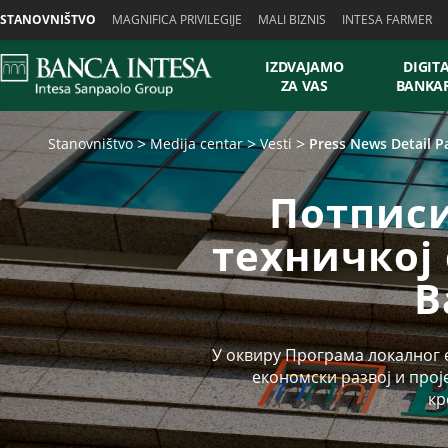
Skiplinks
STANOVNIŠTVO
MAGNIFICA PRIVILEGIJE
MALI BIZNIS
INTESA FARMER
IZDVAJAMO
DIGIT
ZA VAS
BANKA
Stanovništvo
Medija centar
Vesti
Press News Detail P
Потписи
техничкој
B
У оквиру Програма локалног е
економски развој и прој
кр