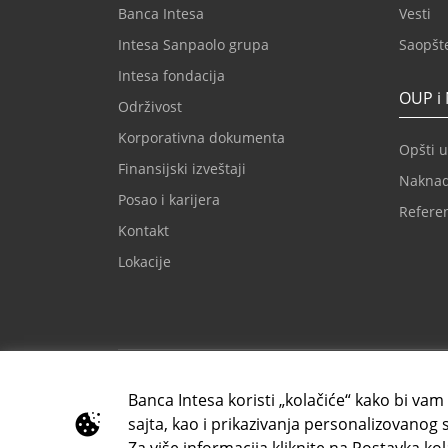
Banca Intesa
Vesti
Intesa Sanpaolo grupa
Saopšt
Intesa fondacija
OUP i
Održivost
Korporativna dokumenta
Opšti u
Finansijski izveštaji
Nakna
Posao i karijera
Refere
Kontakt
Lokacije
Imejl za klijente
Kontak
kontaktcc@bancaintesa.rs
+381 1
Banca Intesa koristi „kolačiće“ kako bi vam
sajta, kao i prikazivanja personalizovanog 