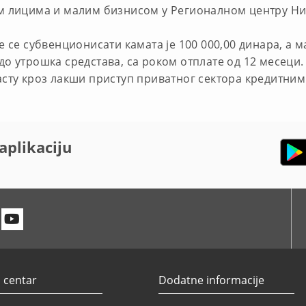
м лицима и малим бизнисoм у Регионалном центру Н
 се субвенционисати камата је 100 000,00 динара, а м
о утрошка средстава, са роком отплате од 12 месеци
сту кроз лакши приступ приватног сектора кредитним 
aplikaciju
n
itter
Youtube
 centar
Dodatne informacije