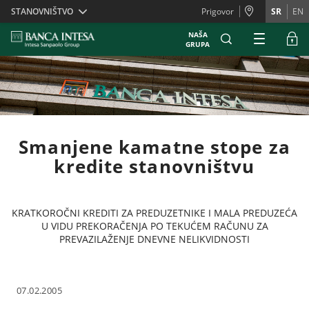
Skiplinks
STANOVNIŠTVO
Prigovor
SR
EN
NAŠA
GRUPA
Smanjene kamatne stope za
kredite stanovništvu
KRATKOROČNI KREDITI ZA PREDUZETNIKE I MALA PREDUZEĆA
U VIDU PREKORAČENJA PO TEKUĆEM RAČUNU ZA
PREVAZILAŽENJE DNEVNE NELIKVIDNOSTI
07.02.2005