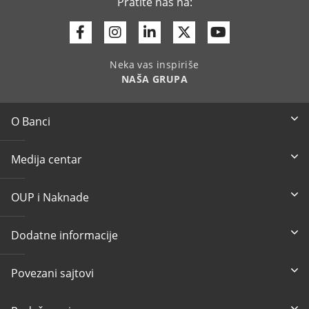
Pratite nas na:
Facebook
Instagram
Linkedin
Twitter
Youtube
Neka vas inspiriše
NAŠA GRUPA
O Banci
Medija centar
OUP i Naknade
Dodatne informacije
Povezani sajtovi