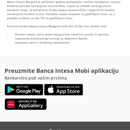
Banca Intesa Beograd je početkom godine preispitala i izvršila kompletnu reviziju
kreditne ponude namenjene stanovništvu, kojom je između ostalog snizila
kamatne stope, za kompletnu široku lepezu kratkoročnih i dugoročnih kredita
namenjenih fizičkim licima. Kamatne stope iskazane na godišnjem nivou su u
proseku snižene za oko 5% na godišnjem nivou.
Korisnik kredita Banca Intesa Beograd može biti fizičko lice ukoliko ima:
- Otvoren tekući račun preko kojeg prima mesečnu zaradu ili penziju;
- zaposlenje kod pravnog lica koje je deponent Banke;
- ispunjava uslov o kreditnoj sposobnosti
Preuzmite Banca Intesa Mobi aplikaciju
Bankarstvo pod vašim prstima.