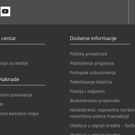
n
itter
Youtube
 centar
Dodatne informacije
Politika privatnosti
enja za medije
Podnošenje prigovora
Postupak uzbunjivanja
 Naknade
Podešavanje kolačića
Pitanja i odgovori
slovi poslovanja
Bezbednosne preporuke
de
Neodobrene, nepravilno izvršen
ntne kamatne stope
neizvršene platne transakcije
Olakšice u otplati kredita – fizičk
Olakšice u otplati kredita –