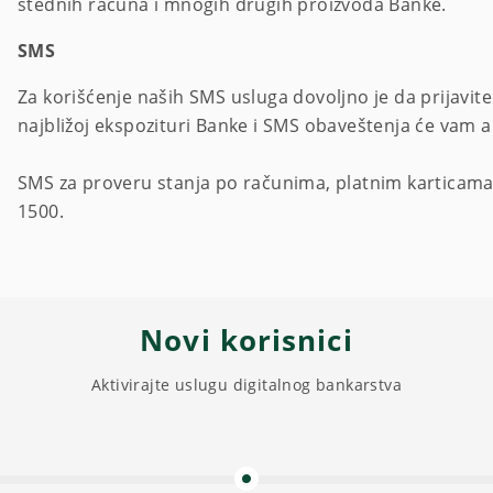
štednih računa i mnogih drugih proizvoda Banke.
SMS
Za korišćenje naših SMS usluga dovoljno je da prijavit
najbližoj ekspozituri Banke i SMS obaveštenja će vam a
SMS za proveru stanja po računima, platnim karticama i
1500.
Novi korisnici
Aktivirajte uslugu digitalnog bankarstva