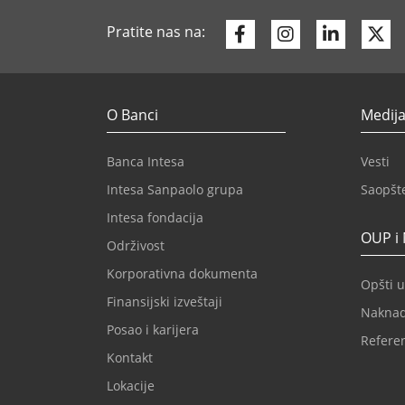
Facebook
Instagram
Linkedi
Tw
Pratite nas na:
O Banci
Medija
Banca Intesa
Vesti
Intesa Sanpaolo grupa
Saopšt
Intesa fondacija
OUP i
Održivost
Korporativna dokumenta
Opšti u
Finansijski izveštaji
Nakna
Posao i karijera
Refere
Kontakt
Lokacije