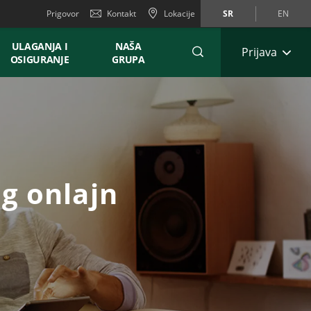
Prigovor
Kontakt
Lokacije
SR
EN
ULAGANJA I
NAŠA
Prijava
OSIGURANJE
GRUPA
g onlajn