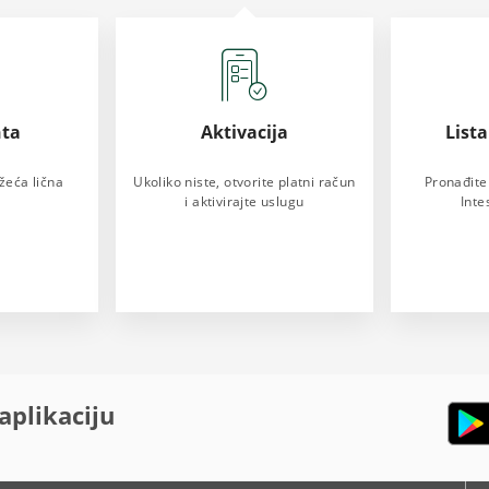
ta
Aktivacija
List
žeća lična
Ukoliko niste, otvorite platni račun
Pronađite
i aktivirajte uslugu
Inte
aplikaciju