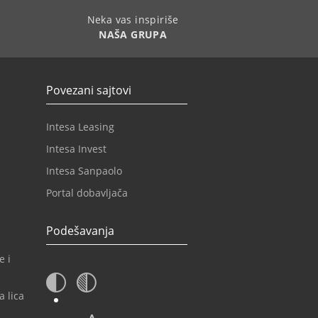
Neka vas inspiriše
NAŠA GRUPA
Povezani sajtovi
Intesa Leasing
Intesa Invest
Intesa Sanpaolo
Portal dobavljača
Podešavanja
e i
a lica