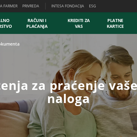
SA FARMER
PRIVREDA
INTESA FONDACIJA
ESG
ALNO
RAČUNI I
KREDITI ZA
PLATNE
RSTVO
PLAĆANJA
VAS
KARTICE
dokumenta
enja za praćenje vaše
naloga