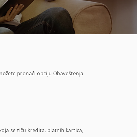
 možete pronaći opciju Obaveštenja
oja se tiču kredita, platnih kartica,