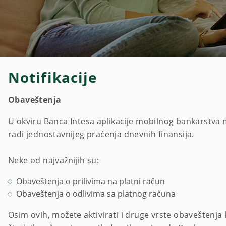
Notifikacije
Obaveštenja
U okviru Banca Intesa aplikacije mobilnog bankarstva
radi jednostavnijeg praćenja dnevnih finansija.
Neke od najvažnijih su:
Obaveštenja o prilivima na platni račun
Obaveštenja o odlivima sa platnog računa
Osim ovih, možete aktivirati i druge vrste obaveštenja k