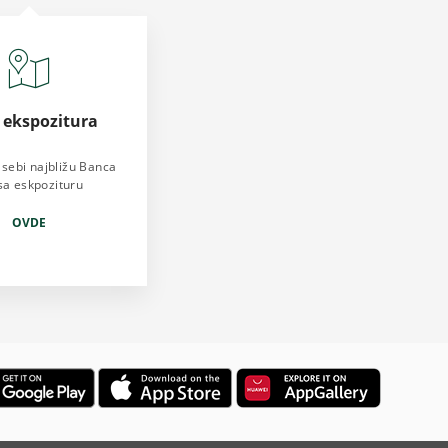
a ekspozitura
 sebi najbližu Banca
sa eskpozituru
OVDE