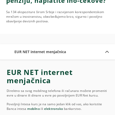
penziju, naplatite ino-čekove?
Sa 134 ekspoziture širom Srbije i razvijenom korespondentskom
mrežom u inostranstvu, obezbeđujemo brzo, sigurno i povoljno
obavljanje deviznih poslova.
EUR NET internet menjačnica
EUR NET internet
menjačnica
Direktno sa svog mobilnog telefona ili računara možete promeniti
evre u dinare ili dinare u evre po povoljnijem EUR Net kursu.
Povoljniji Intesa kurs je na samo jedan klik od vas, ako koristite
Banca intesa
mobilno
ili
elektronsko
bankarstvo.