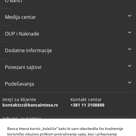
O Banci
Medija centar
OUP i Naknade
Dodatne informacije
Povezani sajtovi
Podešavanja
Imejl za klijente
Kontakt centar
kontaktcc@bancaintesa.rs
+381 11 3108888
Info tel. za kartice
+381 11 3010160
Banca Intesa koristi „kolačiće“ kako bi vam obezbedila što kvalitetnije
korisničko iskustvo prilikom pretraživanja sajta, kao i prikazivanja