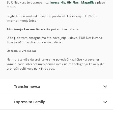
EUR Net kurs je dostupan uz
Intesa Hit
,
Hit Plus
i
Magnifica
platni
račun.
Pogledajte u nastavku i ostale prednosti korišćenja EUR Net
internet menjačnice:
Ažuriranje kursne liste više pute u toku dana
U želji da vam omogućimo što povoljnije uslove, EUR Net kursna
lista se ažurira više puta u toku dana.
Ušteda u vremenu
Ne morate više da trošite vreme poredeći različite kurseve jer
vam je naša internet menjačnica uvek na raspolaganju kako biste
pronašli bolji kurs na klik od vas.
Transfer novca
Express to Family