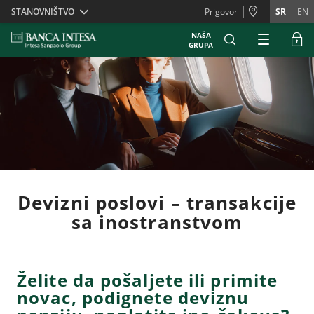
Skiplinks
STANOVNIŠTVO
Prigovor
SR
EN
NAŠA
GRUPA
Devizni poslovi – transakcije
sa inostranstvom
Želite da pošaljete ili primite
novac, podignete deviznu