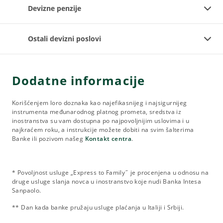
Devizne penzije
Ostali devizni poslovi
Dodatne informacije
Korišćenjem loro doznaka kao najefikasnijeg i najsigurnijeg
instrumenta međunarodnog platnog prometa, sredstva iz
inostranstva su vam dostupna po najpovoljnijim uslovima i u
najkraćem roku, a instrukcije možete dobiti na svim šalterima
Banke ili pozivom našeg
Kontakt centra
.
* Povoljnost usluge „Express to Family˝ je procenjena u odnosu na
druge usluge slanja novca u inostranstvo koje nudi Banka Intesa
Sanpaolo.
** Dan kada banke pružaju usluge plaćanja u Italiji i Srbiji.