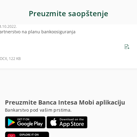
Preuzmite saopštenje
4.10.2022.
artnerstvo na planu bankoosiguranja
OCX, 122 KB
Preuzmite Banca Intesa Mobi aplikaciju
Bankarstvo pod vašim prstima.