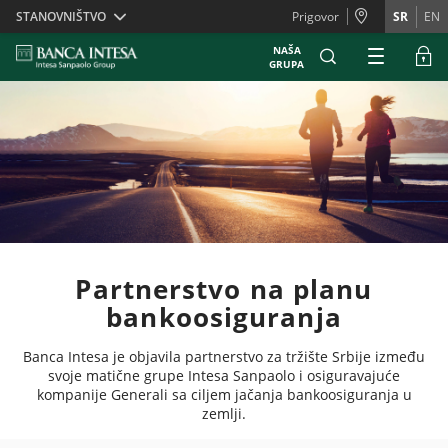
Skiplinks
STANOVNIŠTVO
Prigovor
SR
EN
NAŠA
GRUPA
Partnerstvo na planu
bankoosiguranja
Banca Intesa je objavila partnerstvo za tržište Srbije između
svoje matične grupe Intesa Sanpaolo i osiguravajuće
kompanije Generali sa ciljem jačanja bankoosiguranja u
zemlji.