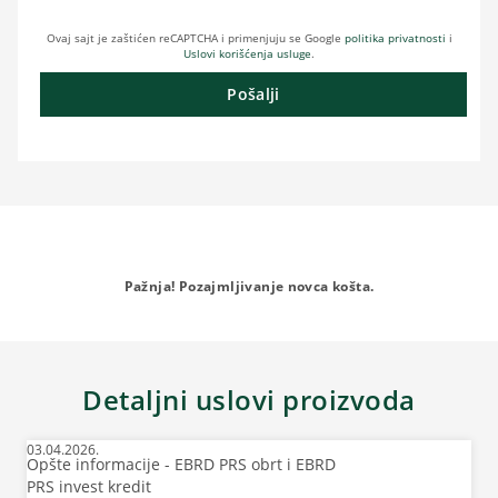
Ovaj sajt je zaštićen reCAPTCHA i primenjuju se Google
politika privatnosti
i
Uslovi korišćenja usluge
.
Pošalji
Pažnja! Pozajmljivanje novca košta.
Detaljni uslovi proizvoda
03.04.2026.
Opšte informacije - EBRD PRS obrt i EBRD
PRS invest kredit