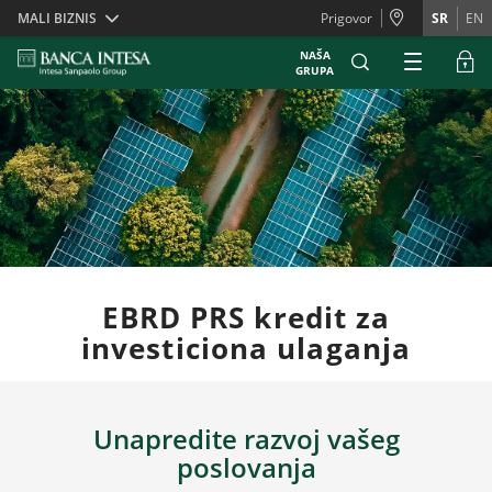
Skiplinks
MALI BIZNIS
Prigovor
SR
EN
NAŠA
GRUPA
EBRD PRS kredit za
investiciona ulaganja
Unapredite razvoj vašeg
poslovanja