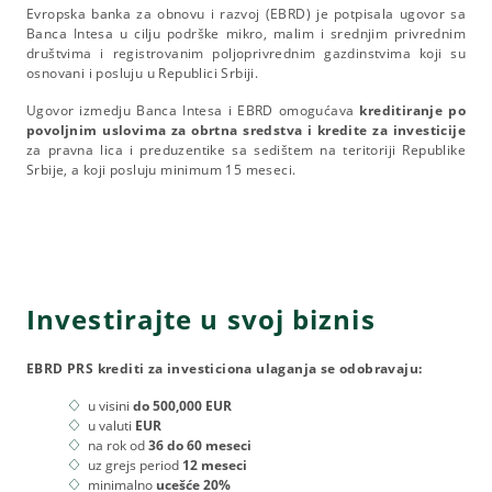
Evropska banka za obnovu i razvoj (EBRD) je potpisala ugovor sa
Banca Intesa u cilju podrške mikro, malim i srednjim privrednim
društvima i registrovanim poljoprivrednim gazdinstvima koji su
osnovani i posluju u Republici Srbiji.
Ugovor izmedju Banca Intesa i EBRD omogućava
kreditiranje po
povoljnim uslovima za obrtna sredstva i kredite za investicije
za pravna lica i preduzentike sa sedištem na teritoriji Republike
Srbije, a koji posluju minimum 15 meseci.
Investirajte u svoj biznis
EBRD PRS krediti za investiciona ulaganja se odobravaju:
u visini
do 500,000 EUR
u valuti
EUR
na rok od
36 do 60 meseci
uz grejs period
12 meseci
minimalno
ucešće 20%