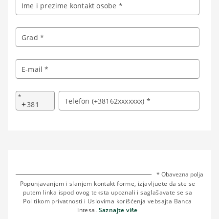
Ime i prezime kontakt osobe *
Grad *
E-mail *
*
Telefon (+38162xxxxxxx) *
+
* Obavezna polja
Popunjavanjem i slanjem kontakt forme, izjavljuete da ste se
putem linka ispod ovog teksta upoznali i saglašavate se sa
Politikom privatnosti i Uslovima korišćenja vebsajta Banca
Intesa.
Saznajte više