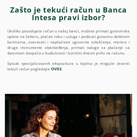
Zašto je tekući račun u Banca
Intesa pravi izbor?
Ukoliko posedujete račun u našoj banci, možete primati gotovinske
uplate na šalteru, plaćati robu i usluge i podizati gotovinu debitnim
karticama, overavati i naplaćivati ugovorna ovlašćenja, menice i
druge instrumente obezbeđenja, primati naloge za plaćanje sa
datumom dospeća u budućnosti i koristiti dnevni priliv na računu.
Spisak specijalizovanih ekspozitura u kojima je moguće otvoriti
tekući račun pogledajte
OVDE
.