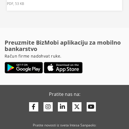
PDF, 53 KB
Preuzmite BizMobi aplikaciju za mobilno
bankarstvo
Račun firme nadohvat ruke.
Pratite nas na:
Facebook
Instagram
Linkedin
Twitter
Youtube
Pratite novosti iz sveta Intesa Sanpaolo: