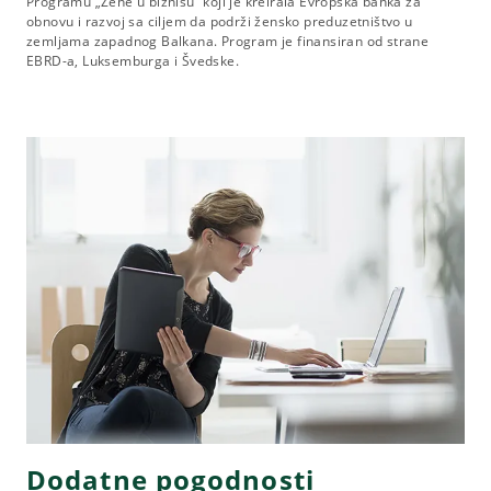
Programu „Žene u biznisu“ koji je kreirala Evropska banka za
obnovu i razvoj sa ciljem da podrži žensko preduzetništvo u
zemljama zapadnog Balkana. Program je finansiran od strane
EBRD-a, Luksemburga i Švedske.
Dodatne pogodnosti