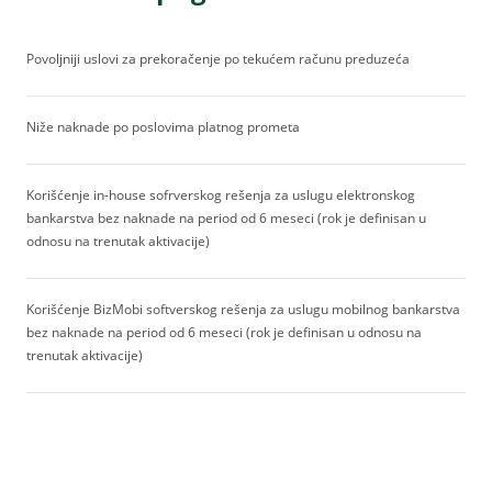
Povoljniji uslovi za prekoračenje po tekućem računu preduzeća
Niže naknade po poslovima platnog prometa
Korišćenje in-house sofrverskog rešenja za uslugu elektronskog
bankarstva bez naknade na period od 6 meseci (rok je definisan u
odnosu na trenutak aktivacije)
Korišćenje BizMobi softverskog rešenja za uslugu mobilnog bankarstva
bez naknade na period od 6 meseci (rok je definisan u odnosu na
trenutak aktivacije)