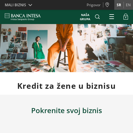
Skiplinks
MALI BIZNIS
Prigovor
SR
EN
NAŠA
GRUPA
Kredit za žene u biznisu
Pokrenite svoj biznis