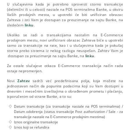
U slučajevima kada je potrebno sprovesti storno transakcije
(delimični ili u celosti) nastale na POS terminalima Banke, u okviru
Vaših prodajnih mesta, u upotrebi će biti unificiran obrazac
Zahteva i isti Vam je dostupan za preuzimanje na sajtu Banke, na
sledećem
linku
.
Ukoliko se radi o transakcijama nastalim na E-Commerce
prodajnom mestu, novi unificirani obrazac Zahteva biće u upotrebi
samo za transakcije na rate, kao i u slučajevima kada je pokušaj
storna preko sistema iz nekog razloga neuspešan. Zahtev Vam je
dostupan za preuzimanje na sajtu Banke, na
linku
.
Za ostale slučajeve otkaza E-Commerce transakcija način rada
ostaje nepromenjen.
Novi
Zahtev
sadrži već predefinisana polja, koja možete na
jednostavan način da popunite podacima koji su Vam dostupni u
dnevnim i mesečnim izveštajima o obrađenom prometu i plaćanju,
isporučenim od strane Banke, a to su:
Datum transakcije (za transakcije nastale na POS terminalima) /
Datum odobrenja (status transakcije Post authorization / Sale - za
transakcije nastale na E-Commerce prodajnim mestima)
Iznos originalne transakcije
Iznos koji se refundira