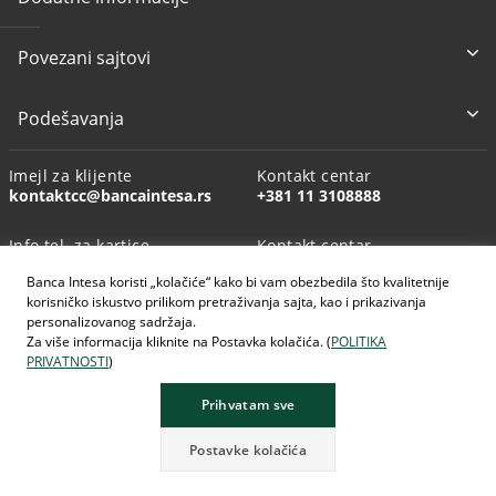
Povezani sajtovi
Podešavanja
Imejl za klijente
Kontakt centar
kontaktcc@bancaintesa.rs
+381 11 3108888
Info tel. za kartice
Kontakt centar
+381 11 3010160
+381113108888
Banca Intesa koristi „kolačiće“ kako bi vam obezbedila što kvalitetnije
korisničko iskustvo prilikom pretraživanja sajta, kao i prikazivanja
personalizovanog sadržaja.
Za više informacija kliknite na Postavka kolačića. (
POLITIKA
PRIVATNOSTI
)
AI generisane slike
Prihvatam sve
Postavke kolačića