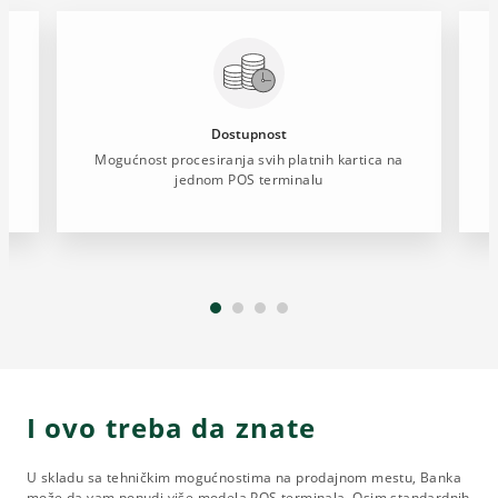
Dostupnost
Mogućnost procesiranja svih platnih kartica na
jednom POS terminalu
I ovo treba da znate
U skladu sa tehničkim mogućnostima na prodajnom mestu, Banka
može da vam ponudi više modela POS terminala. Osim standardnih