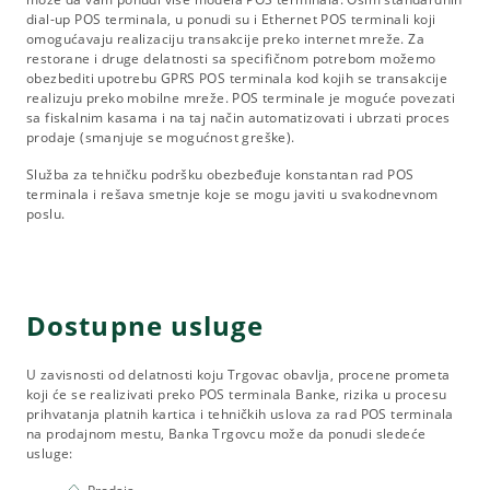
dial-up POS terminala, u ponudi su i Ethernet POS terminali koji
omogućavaju realizaciju transakcije preko internet mreže. Za
restorane i druge delatnosti sa specifičnom potrebom možemo
obezbediti upotrebu GPRS POS terminala kod kojih se transakcije
realizuju preko mobilne mreže. POS terminale je moguće povezati
sa fiskalnim kasama i na taj način automatizovati i ubrzati proces
prodaje (smanjuje se mogućnost greške).
Služba za tehničku podršku obezbeđuje konstantan rad POS
terminala i rešava smetnje koje se mogu javiti u svakodnevnom
poslu.
Dostupne usluge
U zavisnosti od delatnosti koju Trgovac obavlja, procene prometa
koji će se realizivati preko POS terminala Banke, rizika u procesu
prihvatanja platnih kartica i tehničkih uslova za rad POS terminala
na prodajnom mestu, Banka Trgovcu može da ponudi sledeće
usluge: