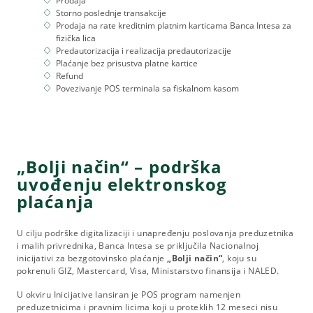
Prodaja
Storno poslednje transakcije
Prodaja na rate kreditnim platnim karticama Banca Intesa za
fizička lica
Predautorizacija i realizacija predautorizacije
Plaćanje bez prisustva platne kartice
Refund
Povezivanje POS terminala sa fiskalnom kasom
„Bolji način“ – podrška
uvođenju elektronskog
plaćanja
U cilju podrške digitalizaciji i unapređenju poslovanja preduzetnika
i malih privrednika, Banca Intesa se priključila Nacionalnoj
inicijativi za bezgotovinsko plaćanje
„Bolji način“
, koju su
pokrenuli GIZ, Mastercard, Visa, Ministarstvo finansija i NALED.
U okviru Inicijative lansiran je POS program namenjen
preduzetnicima i pravnim licima koji u proteklih 12 meseci nisu