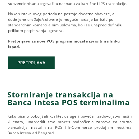
subvencionisanu trgovačku naknadu za kartične i IPS transakcije.
Nakon isteka ovog perioda ne postoje dodatne obaveze, a
dodeljene uređaje/softvere je moguće nadalje koristiti po
standardnim komercijalnim uslovima, koji se unapred definišu
prilikom potpisivanja ugovora.
Pretprijavu za novi POS program možete izvršiti na linku
ispod.
PRETPRIJAVA
Storniranje transakcija na
Banca Intesa POS terminalima
Kako bismo poboljšali kvalitet usluge i povećali zadovoljstvo naših
klijenata, unapredili smo proces podnošenja zahteva za storno
transakcija, nastalih na POS i E-Commerce prodajnim mestima
Banca Intesa ad Beograd.