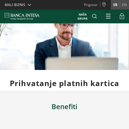
Skiplinks
MALI BIZNIS
Prigovor
SR
EN
NAŠA
GRUPA
Prihvatanje platnih kartica
Benefiti